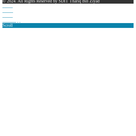
© 2024. All Rights Reserved by SDIT Thariq Bin Ziyad
Home
Phone
Email
WhatsApp
Scroll