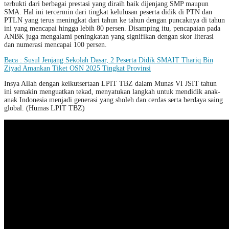
terbukti dari berbagai prestasi yang diraih baik dijenjang SMP maupun
SMA. Hal ini tercermin dari tingkat kelulusan peserta didik di PTN dan
PTLN yang terus meningkat dari tahun ke tahun dengan puncaknya di tahun
ini yang mencapai hingga lebih 80 persen. Disamping itu, pencapaian pada
ANBK juga mengalami peningkatan yang signifikan dengan skor literasi
dan numerasi mencapai 100 persen.
Baca : Susul Jenjang Sekolah Dasar, 2 Peserta Didik SMAIT Thariq Bin
Ziyad Amankan Tiket OSN 2025 Tingkat Provinsi
Insya Allah dengan keikutsertaan LPIT TBZ dalam Munas VI JSIT tahun
ini semakin menguatkan tekad, menyatukan langkah untuk mendidik anak-
anak Indonesia menjadi generasi yang sholeh dan cerdas serta berdaya saing
global. (Humas LPIT TBZ)