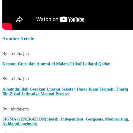
Another Article
By : sdittbz-jtm
Ketemu Guru dan Alumni di Malam I’tikaf Lailatul Qodar
By : sdittbz-jtm
Alhamdullilah Gerakan Literasi Sekolah Dasar Islam Terpadu Thariq
Bin Ziyad Jatimulya Menuai Prestasi
By : sdittbz-jtm
SIGMA GENERATION(Sholeh, Independent, Gorgeous, Mesmerizing,
Akhlaqul karimah)