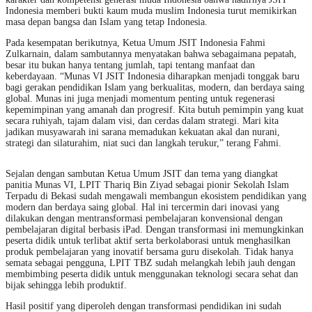
Indonesia memberi bukti kaum muda muslim Indonesia turut memikirkan
masa depan bangsa dan Islam yang tetap Indonesia.
Pada kesempatan berikutnya, Ketua Umum JSIT Indonesia Fahmi
Zulkarnain, dalam sambutannya menyatakan bahwa sebagaimana pepatah,
besar itu bukan hanya tentang jumlah, tapi tentang manfaat dan
keberdayaan. “Munas VI JSIT Indonesia diharapkan menjadi tonggak baru
bagi gerakan pendidikan Islam yang berkualitas, modern, dan berdaya saing
global. Munas ini juga menjadi momentum penting untuk regenerasi
kepemimpinan yang amanah dan progresif. Kita butuh pemimpin yang kuat
secara ruhiyah, tajam dalam visi, dan cerdas dalam strategi. Mari kita
jadikan musyawarah ini sarana memadukan kekuatan akal dan nurani,
strategi dan silaturahim, niat suci dan langkah terukur,” terang Fahmi.
Sejalan dengan sambutan Ketua Umum JSIT dan tema yang diangkat
panitia Munas VI, LPIT Thariq Bin Ziyad sebagai pionir Sekolah Islam
Terpadu di Bekasi sudah mengawali membangun ekosistem pendidikan yang
modern dan berdaya saing global. Hal ini tercermin dari inovasi yang
dilakukan dengan mentransformasi pembelajaran konvensional dengan
pembelajaran digital berbasis iPad. Dengan transformasi ini memungkinkan
peserta didik untuk terlibat aktif serta berkolaborasi untuk menghasilkan
produk pembelajaran yang inovatif bersama guru disekolah. Tidak hanya
semata sebagai pengguna, LPIT TBZ sudah melangkah lebih jauh dengan
membimbing peserta didik untuk menggunakan teknologi secara sehat dan
bijak sehingga lebih produktif.
Hasil positif yang diperoleh dengan transformasi pendidikan ini sudah