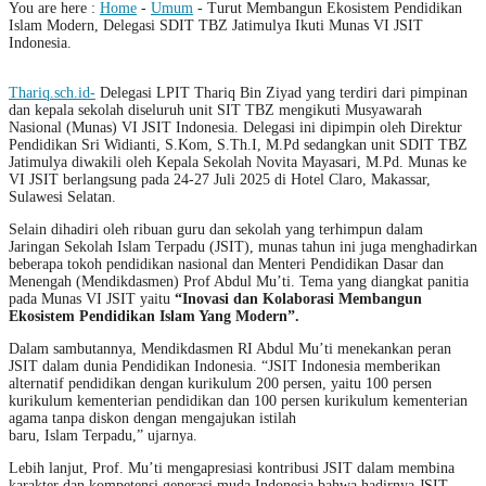
You are here :
Home
-
Umum
-
Turut Membangun Ekosistem Pendidikan
Islam Modern, Delegasi SDIT TBZ Jatimulya Ikuti Munas VI JSIT
Indonesia.
Thariq.sch.id-
Delegasi LPIT Thariq Bin Ziyad yang terdiri dari pimpinan
dan kepala sekolah diseluruh unit SIT TBZ mengikuti Musyawarah
Nasional (Munas) VI JSIT Indonesia. Delegasi ini dipimpin oleh Direktur
Pendidikan Sri Widianti, S.Kom, S.Th.I, M.Pd sedangkan unit SDIT TBZ
Jatimulya diwakili oleh Kepala Sekolah Novita Mayasari, M.Pd. Munas ke
VI JSIT berlangsung pada 24-27 Juli 2025 di Hotel Claro, Makassar,
Sulawesi Selatan.
Selain dihadiri oleh ribuan guru dan sekolah yang terhimpun dalam
Jaringan Sekolah Islam Terpadu (JSIT), munas tahun ini juga menghadirkan
beberapa tokoh pendidikan nasional dan Menteri Pendidikan Dasar dan
Menengah (Mendikdasmen) Prof Abdul Mu’ti. Tema yang diangkat panitia
pada Munas VI JSIT yaitu
“Inovasi dan Kolaborasi Membangun
Ekosistem Pendidikan Islam Yang Modern”.
Dalam sambutannya, Mendikdasmen RI Abdul Mu’ti menekankan peran
JSIT dalam dunia Pendidikan Indonesia. “JSIT Indonesia memberikan
alternatif pendidikan dengan kurikulum 200 persen, yaitu 100 persen
kurikulum kementerian pendidikan dan 100 persen kurikulum kementerian
agama tanpa diskon dengan mengajukan istilah
baru, Islam Terpadu,” ujarnya.
Lebih lanjut, Prof. Mu’ti mengapresiasi kontribusi JSIT dalam membina
karakter dan kompetensi generasi muda Indonesia bahwa hadirnya JSIT