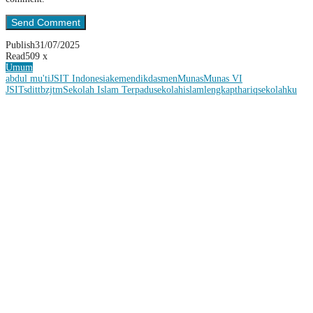
Publish
31/07/2025
Read
509 x
Umum
abdul mu'ti
JSIT Indonesia
kemendikdasmen
Munas
Munas VI
JSIT
sdittbzjtm
Sekolah Islam Terpadu
sekolahislamlengkap
thariqsekolahku