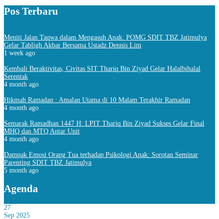
Pos Terbaru
Meniti Jalan Taqwa dalam Mengasuh Anak: POMG SDIT TBZ Jatimulya
Gelar Tabligh Akbar Bersama Ustadz Dennis Lim
1 week ago
Kembali Beraktivitas, Civitas SIT Thariq Bin Ziyad Gelar Halalbihalal
Serentak
4 month ago
Hikmah Ramadan : Amalan Utama di 10 Malam Terakhir Ramadan
4 month ago
Semarak Ramadhan 1447 H: LPIT Thariq Bin Ziyad Sukses Gelar Final
MHQ dan MTQ Antar Unit
4 month ago
Dampak Emosi Orang Tua terhadap Psikologi Anak: Sorotan Seminar
Parenting SDIT TBZ Jatimulya
5 month ago
Agenda
27
Sep 2025