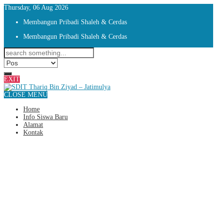
Thursday, 06 Aug 2026
Membangun Pribadi Shaleh & Cerdas
Membangun Pribadi Shaleh & Cerdas
EXIT
CLOSE MENU
Home
Info Siswa Baru
Alamat
Kontak
Turut Membangun Ekosistem
Pendidikan Islam Modern, Delegasi
SDIT TBZ Jatimulya Ikuti Munas
VI JSIT Indonesia.