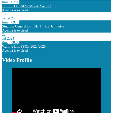
time : 07:00
TES SELEKSI SPMB 2026-2027
Agenda is expired
10
Jan 2025
time : 09:45
Studium General BPI SDIT TBZ Jatimulya
Agenda is expired
22
Jul 2024
time : 08:00
Waiting List PPDB 2025/2026
Agenda is expired
Video Profile