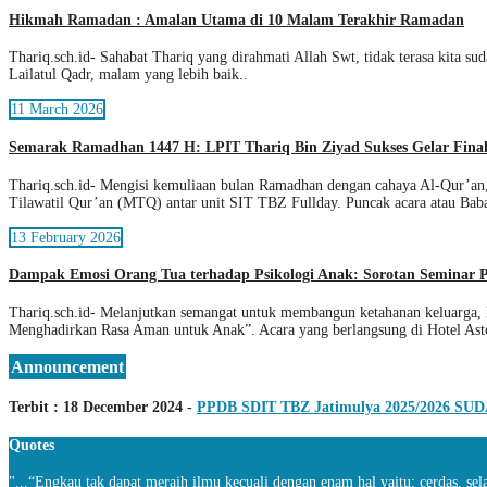
Hikmah Ramadan : Amalan Utama di 10 Malam Terakhir Ramadan
Thariq.sch.id- Sahabat Thariq yang dirahmati Allah Swt, tidak terasa kita su
Lailatul Qadr, malam yang lebih baik..
11 March 2026
Semarak Ramadhan 1447 H: LPIT Thariq Bin Ziyad Sukses Gelar Fin
Thariq.sch.id- Mengisi kemuliaan bulan Ramadhan dengan cahaya Al-Qur’a
Tilawatil Qur’an (MTQ) antar unit SIT TBZ Fullday. Puncak acara atau Baba
13 February 2026
Dampak Emosi Orang Tua terhadap Psikologi Anak: Sorotan Seminar 
Thariq.sch.id- Melanjutkan semangat untuk membangun ketahanan keluarga
Menghadirkan Rasa Aman untuk Anak”. Acara yang berlangsung di Hotel Asto
Announcement
Terbit : 18 December 2024 -
PPDB SDIT TBZ Jatimulya 2025/2026 S
Quotes
"...“Engkau tak dapat meraih ilmu kecuali dengan enam hal yaitu; cerdas, sel