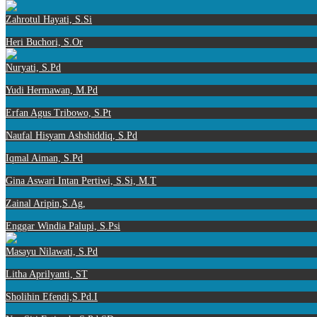
Zahrotul Hayati, S.Si
Heri Buchori, S.Or
Nuryati, S.Pd
Yudi Hermawan, M.Pd
Erfan Agus Tribowo, S.Pt
Naufal Hisyam Ashshiddiq, S.Pd
Iqmal Aiman, S.Pd
Gina Aswari Intan Pertiwi, S.Si, M.T
Zainal Aripin,S.Ag,
Enggar Windia Palupi, S.Psi
Masayu Nilawati, S.Pd
Litha Aprilyanti, ST
Sholihin Efendi,S.Pd.I