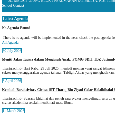
JL. MELATI UJUNG BLOK J PERUMAHAN JATIMULYA, Kec. Tambun S
School Contact
02182418611
Latest Agenda
No Agenda Found
There is no agenda will be implemented in the near, check the past agenda fr
All Agenda
30 July 2026
Meniti Jalan Taqwa dalam Mengasuh Anak: POMG SDIT TBZ Jatimulya
Thariq.sch.id- Hari Rabu, 29 Juli 2026, menjadi momen yang sangat istime
sukses menyelenggarakan agenda tahunan Tabligh Akbar yang menghadirkan.
8 April 2026
Kembali Beraktivitas, Civitas SIT Thariq Bin Ziyad Gelar Halalbihalal 
Thariq.sch.id- Suasana khidmat dan penuh rasa syukur menyelimuti seluruh u
civitas akademika setelah menikmati masa libur..
11 March 2026