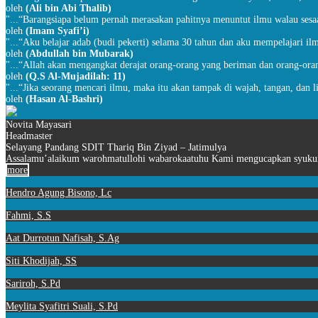
oleh
(Ali bin Abi Thalib)
"...“Barangsiapa belum pernah merasakan pahitnya menuntut ilmu walau sesa
oleh
(Imam Syafi’i)
"...“Aku belajar adab (budi pekerti) selama 30 tahun dan aku mempelajari ilm
oleh
(Abdullah bin Mubarak)
"...“Allah akan mengangkat derajat orang-orang yang beriman dan orang-oran
oleh
(Q.S Al-Mujadilah: 11)
"...“Jika seorang mencari ilmu, maka itu akan tampak di wajah, tangan, dan l
oleh
(Hasan Al-Bashri)
Novita Mayasari
Headmaster
Selayang Pandang SDIT Thariq Bin Ziyad – Jatimulya
Assalamu’alaikum warohmatullohi wabarokaatuhu Kami mengucapkan syukur 
more
Hendro Agung Bisono, Lc
Fahmi, S.S
Aat Durrotun Nafisah, S.Ag
Siti Khodijah, SS
Sariroh, S.Pd
Meylita Syafitri Suali, S.Pd