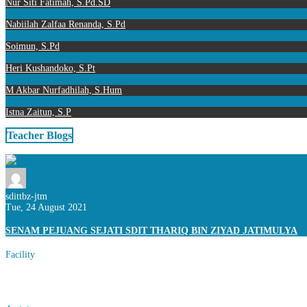
Nur Siti Fatimah, S.Pd.SD
Nabiilah Zalfaa Renanda, S.Pd
Soimun, S.Pd
Heri Kushandoko, S.Pt
M Akbar Nurfadhilah, S.Hum
Istna Zaitun, S.P
Teacher Blogs
sdittbz-jtm
Tue, 24 August 2021
SENAM PEJUANG SEJATI SDIT THARIQ BIN ZIYAD JATIMULYA
Facility