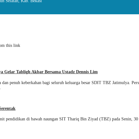
elatan, Kab. Bekasi
om this link
 Gelar Tabligh Akbar Bersama Ustadz Dennis Lim
wa dan penuh keberkahan bagi seluruh keluarga besar SDIT TBZ Jatimulya. P
.
Serentak
nit pendidikan di bawah naungan SIT Thariq Bin Ziyad (TBZ) pada Senin, 30 M