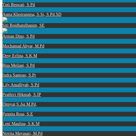
Tuti Reswati, S.Pd
Asma Khoirunnisa, S.Si, S.Pd.SD
Siti Roidhatulhanim, SE
Arman Dino, S.Pd
Mochamad Ahyar, M.Pd
Desy Erfina, S.K.M
Risa Meilani, S.Pd
Indra Santoso, S.Pt
Lily Amalliyah, S.Pd
Prathivi Hikmah, S.IP
Dimyat,S.Ag.M.Pd,
Puspita Rosa, S.E
Leni Maulina, S.K.M
Novita Mayasari, M.Pd