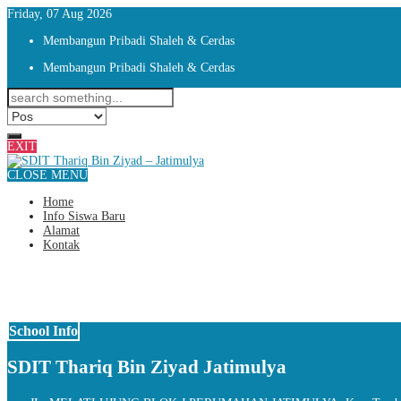
Friday, 07 Aug 2026
Membangun Pribadi Shaleh & Cerdas
Membangun Pribadi Shaleh & Cerdas
EXIT
CLOSE MENU
Home
Info Siswa Baru
Alamat
Kontak
School Info
SDIT Thariq Bin Ziyad Jatimulya