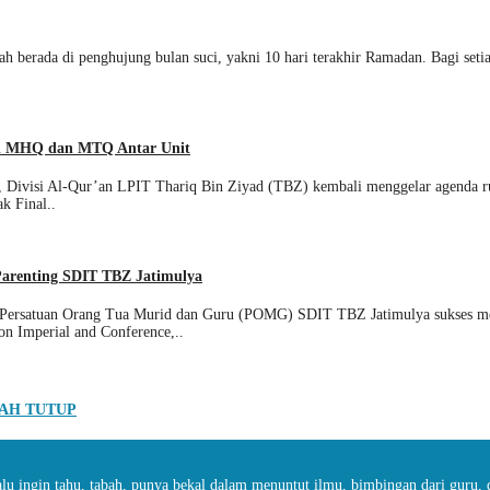
dah berada di penghujung bulan suci, yakni 10 hari terakhir Ramadan. Bagi seti
al MHQ dan MTQ Antar Unit
n, Divisi Al-Qur’an LPIT Thariq Bin Ziyad (TBZ) kembali menggelar agenda
k Final..
Parenting SDIT TBZ Jatimulya
, Persatuan Orang Tua Murid dan Guru (POMG) SDIT TBZ Jatimulya sukses me
n Imperial and Conference,..
UDAH TUTUP
alu ingin tahu, tabah, punya bekal dalam menuntut ilmu, bimbingan dari guru, 