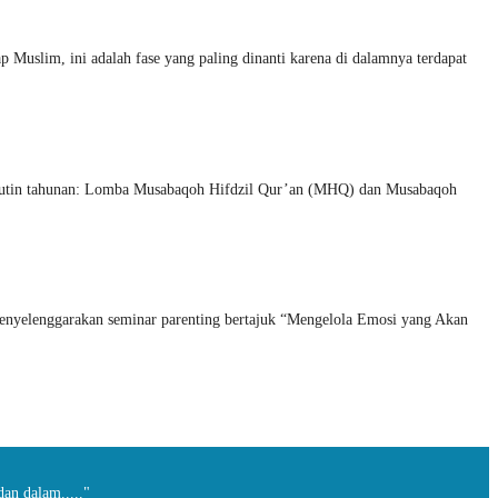
ap Muslim, ini adalah fase yang paling dinanti karena di dalamnya terdapat
 rutin tahunan: Lomba Musabaqoh Hifdzil Qur’an (MHQ) dan Musabaqoh
nyelenggarakan seminar parenting bertajuk “Mengelola Emosi yang Akan
dan dalam....."