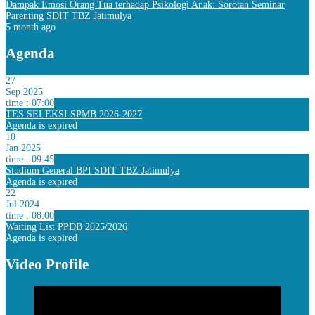
Dampak Emosi Orang Tua terhadap Psikologi Anak: Sorotan Seminar
Parenting SDIT TBZ Jatimulya
5 month ago
Agenda
27
Sep 2025
time : 07:00
TES SELEKSI SPMB 2026-2027
Agenda is expired
10
Jan 2025
time : 09:45
Studium General BPI SDIT TBZ Jatimulya
Agenda is expired
22
Jul 2024
time : 08:00
Waiting List PPDB 2025/2026
Agenda is expired
Video Profile