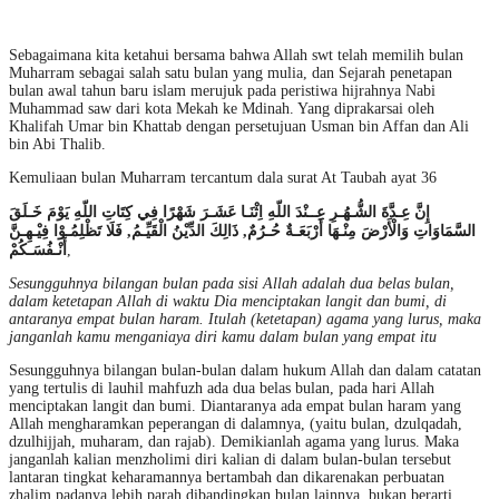
Sebagaimana kita ketahui bersama bahwa Allah swt telah memilih bulan
Muharram sebagai salah satu bulan yang mulia, dan Sejarah penetapan
bulan awal tahun baru islam merujuk pada peristiwa hijrahnya Nabi
Muhammad saw dari kota Mekah ke Mdinah. Yang diprakarsai oleh
Khalifah Umar bin Khattab dengan persetujuan Usman bin Affan dan Ali
bin Abi Thalib.
Kemuliaan bulan Muharram tercantum dala surat At Taubah ayat 36
إِنَّ عِـدَّةَ الشُّـهُـرِ عِــنْدَ اللّهِ اِثْنَـا عَشَـرَ شَهْرًا فِي كِتَاتِ اللّهِ يَوْمَ خَـلَقَ
السَّمَاوَاتِ وَالْأَرْضَ مِنْـهَا أَرْبَعَـةٌ حُـرُمٌ, ذَالِكَ الدِّيْنُ الْقَيِّـمُ, فَلَا تَظْلِمُـوْا فِيْـهِـنَّ
أَنْـفُسَـكُمْ
,
Sesungguhnya bilangan bulan pada sisi Allah adalah dua belas bulan,
dalam ketetapan Allah di waktu Dia menciptakan langit dan bumi, di
antaranya empat bulan haram. Itulah (ketetapan) agama yang lurus, maka
janganlah kamu menganiaya diri kamu dalam bulan yang empat itu
Sesungguhnya bilangan bulan-bulan dalam hukum Allah dan dalam catatan
yang tertulis di lauhil mahfuzh ada dua belas bulan, pada hari Allah
menciptakan langit dan bumi. Diantaranya ada empat bulan haram yang
Allah mengharamkan peperangan di dalamnya, (yaitu bulan, dzulqadah,
dzulhijjah, muharam, dan rajab). Demikianlah agama yang lurus. Maka
janganlah kalian menzholimi diri kalian di dalam bulan-bulan tersebut
lantaran tingkat keharamannya bertambah dan dikarenakan perbuatan
zhalim padanya lebih parah dibandingkan bulan lainnya, bukan berarti