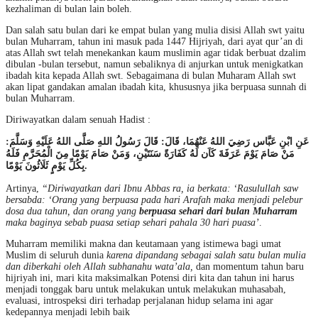
kezhaliman di bulan lain boleh.
Dan salah satu bulan dari ke empat bulan yang mulia disisi Allah swt yaitu
bulan Muharram, tahun ini masuk pada 1447 Hijriyah, dari ayat qur’an di
atas Allah swt telah menekankan kaum muslimin agar tidak berbuat dzalim
dibulan -bulan tersebut, namun sebaliknya di anjurkan untuk menigkatkan
ibadah kita kepada Allah swt. Sebagaimana di bulan Muharam Allah swt
akan lipat gandakan amalan ibadah kita, khususnya jika berpuasa sunnah di
bulan Muharram.
Diriwayatkan dalam senuah Hadist :
عَنِ ابْنِ عَبَّاس رَضِيَ اللهُ عَنْهُمَا، قَالَ: قَالَ رَسُولُ اللهِ صَلَّى اللهُ عَلَيْهِ وَسَلَّمَ:
مَنْ صَامَ يَوْمَ عَرَفَةَ كَاَن لَهُ كَفَارَةً سَنَتَيْنِ، وَمَنْ صَامَ يَوْمًا مِنَ الْمُحَرَّمِ فَلَهُ
بِكُلِّ يَوْمٍ ثَلَاثُونَ يَوْمًا.
Artinya,
“Diriwayatkan dari Ibnu Abbas ra, ia berkata: ‘Rasulullah saw
bersabda: ‘Orang yang berpuasa pada hari Arafah maka menjadi pelebur
dosa dua tahun, dan orang yang
berpuasa sehari dari bulan Muharram
maka baginya sebab puasa setiap sehari pahala 30 hari puasa’
.
Muharram memiliki makna dan keutamaan yang istimewa bagi umat
Muslim di seluruh dunia
karena dipandang sebagai salah satu bulan mulia
dan diberkahi oleh Allah subhanahu wata’ala,
dan momentum tahun baru
hijriyah ini, mari kita maksimalkan Potensi diri kita dan tahun ini harus
menjadi tonggak baru untuk melakukan untuk melakukan muhasabah,
evaluasi, introspeksi diri terhadap perjalanan hidup selama ini agar
kedepannya menjadi lebih baik