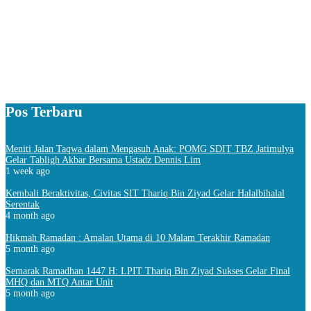
Pos Terbaru
Meniti Jalan Taqwa dalam Mengasuh Anak: POMG SDIT TBZ Jatimulya
Gelar Tabligh Akbar Bersama Ustadz Dennis Lim
1 week ago
Kembali Beraktivitas, Civitas SIT Thariq Bin Ziyad Gelar Halalbihalal
Serentak
4 month ago
Hikmah Ramadan : Amalan Utama di 10 Malam Terakhir Ramadan
5 month ago
Semarak Ramadhan 1447 H: LPIT Thariq Bin Ziyad Sukses Gelar Final
MHQ dan MTQ Antar Unit
5 month ago