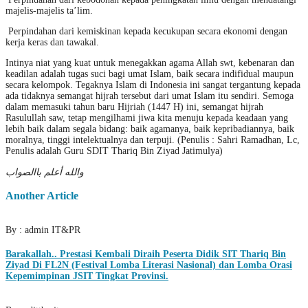
majelis-majelis ta’lim.
Perpindahan dari kemiskinan kepada kecukupan secara ekonomi dengan
kerja keras dan tawakal.
Intinya niat yang kuat untuk menegakkan agama Allah swt, kebenaran dan
keadilan adalah tugas suci bagi umat Islam, baik secara indifidual maupun
secara kelompok. Tegaknya Islam di Indonesia ini sangat tergantung kepada
ada tidaknya semangat hijrah tersebut dari umat Islam itu sendiri. Semoga
dalam memasuki tahun baru Hijriah (1447 H) ini, semangat hijrah
Rasulullah saw, tetap mengilhami jiwa kita menuju kepada keadaan yang
lebih baik dalam segala bidang: baik agamanya, baik kepribadiannya, baik
moralnya, tinggi intelektualnya dan terpuji. (Penulis : Sahri Ramadhan, Lc,
Penulis adalah Guru SDIT Thariq Bin Ziyad Jatimulya)
والله أعلم باالصواب
Another Article
By : admin IT&PR
Barakallah.. Prestasi Kembali Diraih Peserta Didik SIT Thariq Bin
Ziyad Di FL2N (Festival Lomba Literasi Nasional) dan Lomba Orasi
Kepemimpinan JSIT Tingkat Provinsi.