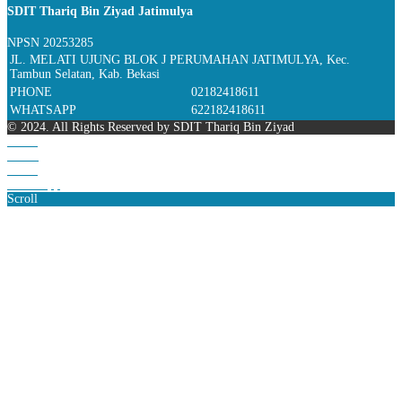
SDIT Thariq Bin Ziyad Jatimulya
NPSN
20253285
JL. MELATI UJUNG BLOK J PERUMAHAN JATIMULYA, Kec.
Tambun Selatan, Kab. Bekasi
PHONE
02182418611
WHATSAPP
622182418611
© 2024. All Rights Reserved by SDIT Thariq Bin Ziyad
Home
Phone
Email
WhatsApp
Scroll