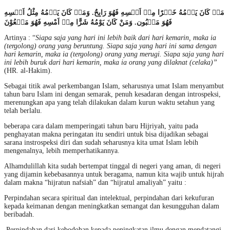
مَنۡ كَانَ يَوۡمُهُ خَيۡرًا مِنۡ اَمۡسِهِ فَهُوَ رَابِحٌ. وَمَنۡ كَانَ يَوۡمُهُ مِثْلُ اَمۡسِهِ
فَهُوَ مَغۡبُون. وَمَنْ كَانَ يَوْمُهُ شَرًّا مِنۡ اَمْسِهِ فَهُوَ مَلۡعُوْنَ
Artinya : “
Siapa saja yang hari ini lebih baik dari hari kemarin, maka ia
(tergolong) orang yang beruntung. Siapa saja yang hari ini sama dengan
hari kemarin, maka ia (tergolong) orang yang merugi. Siapa saja yang hari
ini lebih buruk dari hari kemarin, maka ia orang yang dilaknat (celaka)”
(HR. al-Hakim).
Sebagai titik awal perkembangan Islam, seharusnya umat Islam menyambut
tahun baru Islam ini dengan semarak, penuh kesadaran dengan introspeksi,
merenungkan apa yang telah dilakukan dalam kurun waktu setahun yang
telah berlalu.
beberapa cara dalam memperingati tahun baru Hijriyah, yaitu pada
penghayatan makna peringatan itu sendiri untuk bisa dijadikan sebagai
sarana instrospeksi diri dan sudah seharusnya kita umat Islam lebih
mengenalnya, lebih memperhatikannya.
Alhamdulillah kita sudah bertempat tinggal di negeri yang aman, di negeri
yang dijamin kebebasannya untuk beragama, namun kita wajib untuk hijrah
dalam makna “hijratun nafsiah” dan “hijratul amaliyah” yaitu :
Perpindahan secara spiritual dan intelektual, perpindahan dari kekufuran
kepada keimanan dengan meningkatkan semangat dan kesungguhan dalam
beribadah.
Perpindahan dari kebodohan kepada peningkatan ilmu dengan mendatangi