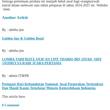
Semoga pertemuan perdana ini menjadi bekal awal bagi orangtua/wali
murid dalam melewati satu tahun pelajaran di tahun 2024-2025 ini. Wallahu
‘alam.
Another Article
By : sdittbz-jtm
Golden Age & Golden Road
By : sdittbz-jtm
LOMBA TAHFIDZUL QUR’AN LPIT THARIQ BIN ZIYAD, SDIT
JATIMULYA RAIH JUARA PERTAMA
By : admin IT&PR
Peringati Hari Kebangkitan Nasional, Awal Pergerakan Terstruktur
Dan Massif Kaum Terpelajar Menuju Kemerdekaan Indonesia.
This article have
0 Comment