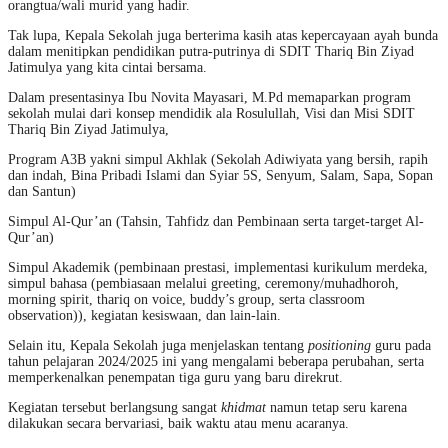
orangtua/wali murid yang hadir.
Tak lupa, Kepala Sekolah juga berterima kasih atas kepercayaan ayah bunda
dalam menitipkan pendidikan putra-putrinya di SDIT Thariq Bin Ziyad
Jatimulya yang kita cintai bersama.
Dalam presentasinya Ibu Novita Mayasari, M.Pd memaparkan program
sekolah mulai dari konsep mendidik ala Rosulullah, Visi dan Misi SDIT
Thariq Bin Ziyad Jatimulya,
Program A3B yakni simpul Akhlak (Sekolah Adiwiyata yang bersih, rapih
dan indah, Bina Pribadi Islami dan Syiar 5S, Senyum, Salam, Sapa, Sopan
dan Santun)
Simpul Al-Qur’an (Tahsin, Tahfidz dan Pembinaan serta target-target Al-
Qur’an)
Simpul Akademik (pembinaan prestasi, implementasi kurikulum merdeka,
simpul bahasa (pembiasaan melalui greeting, ceremony/muhadhoroh,
morning spirit, thariq on voice, buddy’s group, serta classroom
observation)), kegiatan kesiswaan, dan lain-lain.
Selain itu, Kepala Sekolah juga menjelaskan tentang
positioning
guru pada
tahun pelajaran 2024/2025 ini yang mengalami beberapa perubahan, serta
memperkenalkan penempatan tiga guru yang baru direkrut.
Kegiatan tersebut berlangsung sangat
khidmat
namun tetap seru karena
dilakukan secara bervariasi, baik waktu atau menu acaranya.