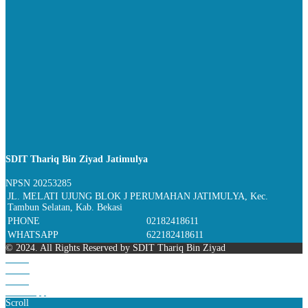
SDIT Thariq Bin Ziyad Jatimulya
NPSN
20253285
JL. MELATI UJUNG BLOK J PERUMAHAN JATIMULYA, Kec.
Tambun Selatan, Kab. Bekasi
PHONE
02182418611
WHATSAPP
622182418611
© 2024. All Rights Reserved by SDIT Thariq Bin Ziyad
Home
Phone
Email
WhatsApp
Scroll