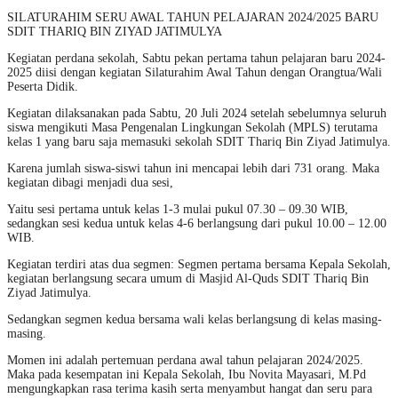
SILATURAHIM SERU AWAL TAHUN PELAJARAN 2024/2025 BARU
SDIT THARIQ BIN ZIYAD JATIMULYA
Kegiatan perdana sekolah, Sabtu pekan pertama tahun pelajaran baru 2024-
2025 diisi dengan kegiatan Silaturahim Awal Tahun dengan Orangtua/Wali
Peserta Didik.
Kegiatan dilaksanakan pada Sabtu, 20 Juli 2024 setelah sebelumnya seluruh
siswa mengikuti Masa Pengenalan Lingkungan Sekolah (MPLS) terutama
kelas 1 yang baru saja memasuki sekolah SDIT Thariq Bin Ziyad Jatimulya.
Karena jumlah siswa-siswi tahun ini mencapai lebih dari 731 orang. Maka
kegiatan dibagi menjadi dua sesi,
Yaitu sesi pertama untuk kelas 1-3 mulai pukul 07.30 – 09.30 WIB,
sedangkan sesi kedua untuk kelas 4-6 berlangsung dari pukul 10.00 – 12.00
WIB.
Kegiatan terdiri atas dua segmen: Segmen pertama bersama Kepala Sekolah,
kegiatan berlangsung secara umum di Masjid Al-Quds SDIT Thariq Bin
Ziyad Jatimulya.
Sedangkan segmen kedua bersama wali kelas berlangsung di kelas masing-
masing.
Momen ini adalah pertemuan perdana awal tahun pelajaran 2024/2025.
Maka pada kesempatan ini Kepala Sekolah, Ibu Novita Mayasari, M.Pd
mengungkapkan rasa terima kasih serta menyambut hangat dan seru para