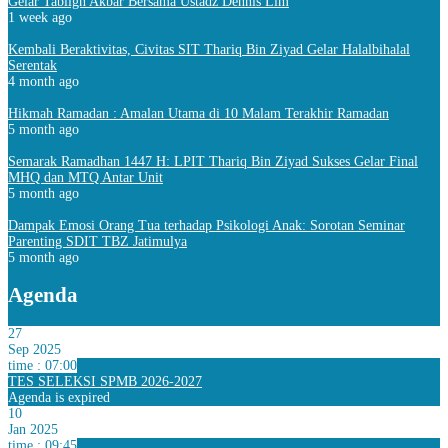
Gelar Tabligh Akbar Bersama Ustadz Dennis Lim
1 week ago
Kembali Beraktivitas, Civitas SIT Thariq Bin Ziyad Gelar Halalbihalal
Serentak
4 month ago
Hikmah Ramadan : Amalan Utama di 10 Malam Terakhir Ramadan
5 month ago
Semarak Ramadhan 1447 H: LPIT Thariq Bin Ziyad Sukses Gelar Final
MHQ dan MTQ Antar Unit
5 month ago
Dampak Emosi Orang Tua terhadap Psikologi Anak: Sorotan Seminar
Parenting SDIT TBZ Jatimulya
5 month ago
Agenda
27
Sep 2025
time : 07:00
TES SELEKSI SPMB 2026-2027
Agenda is expired
10
Jan 2025
time : 09:45