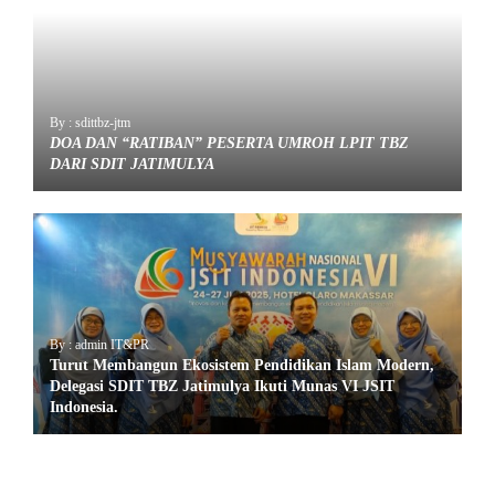
By : sdittbz-jtm
DOA DAN “RATIBAN” PESERTA UMROH LPIT TBZ
DARI SDIT JATIMULYA
By : admin IT&PR
Turut Membangun Ekosistem Pendidikan Islam Modern,
Delegasi SDIT TBZ Jatimulya Ikuti Munas VI JSIT
Indonesia.