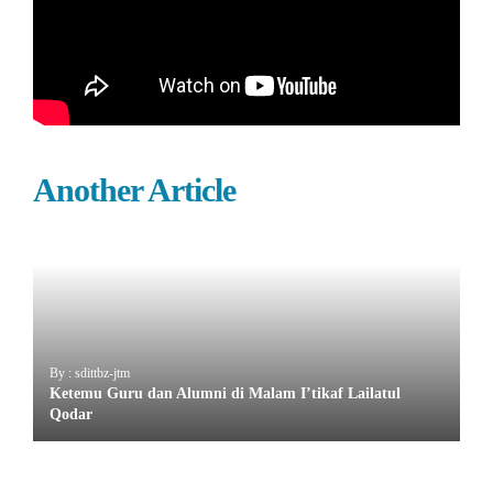
Another Article
By : sdittbz-jtm
Ketemu Guru dan Alumni di Malam I’tikaf Lailatul
Qodar