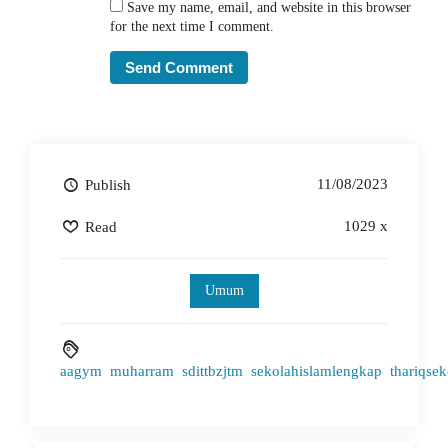
Save my name, email, and website in this browser
for the next time I comment.
11/08/2023
Publish
1029 x
Read
Umum
aagym
muharram
sdittbzjtm
sekolahislamlengkap
thariqse