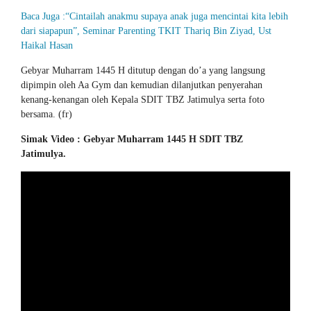
Baca Juga :“Cintailah anakmu supaya anak juga mencintai kita lebih
dari siapapun”, Seminar Parenting TKIT Thariq Bin Ziyad, Ust
Haikal Hasan
Gebyar Muharram 1445 H ditutup dengan do’a yang langsung
dipimpin oleh Aa Gym dan kemudian dilanjutkan penyerahan
kenang-kenangan oleh Kepala SDIT TBZ Jatimulya serta foto
bersama. (fr)
Simak Video : Gebyar Muharram 1445 H SDIT TBZ
Jatimulya.