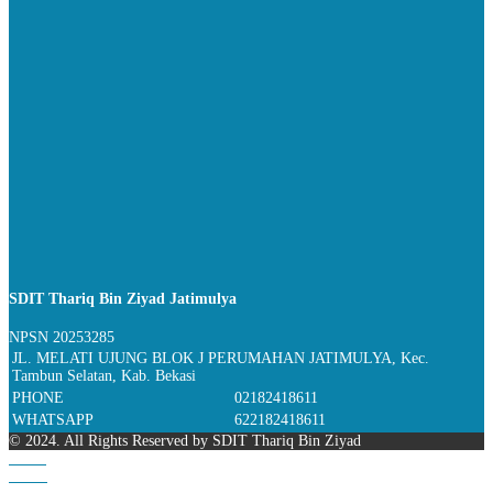
SDIT Thariq Bin Ziyad Jatimulya
NPSN
20253285
JL. MELATI UJUNG BLOK J PERUMAHAN JATIMULYA, Kec.
Tambun Selatan, Kab. Bekasi
PHONE
02182418611
WHATSAPP
622182418611
© 2024. All Rights Reserved by SDIT Thariq Bin Ziyad
Home
Phone