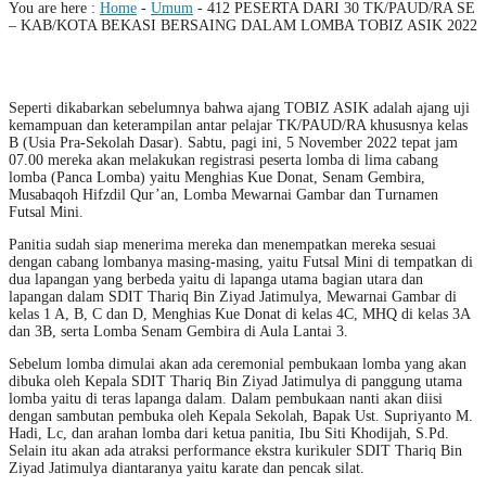
You are here :
Home
-
Umum
-
412 PESERTA DARI 30 TK/PAUD/RA SE
– KAB/KOTA BEKASI BERSAING DALAM LOMBA TOBIZ ASIK 2022
Seperti dikabarkan sebelumnya bahwa ajang TOBIZ ASIK adalah ajang uji
kemampuan dan keterampilan antar pelajar TK/PAUD/RA khususnya kelas
B (Usia Pra-Sekolah Dasar). Sabtu, pagi ini, 5 November 2022 tepat jam
07.00 mereka akan melakukan registrasi peserta lomba di lima cabang
lomba (Panca Lomba) yaitu Menghias Kue Donat, Senam Gembira,
Musabaqoh Hifzdil Qur’an, Lomba Mewarnai Gambar dan Turnamen
Futsal Mini.
Panitia sudah siap menerima mereka dan menempatkan mereka sesuai
dengan cabang lombanya masing-masing, yaitu Futsal Mini di tempatkan di
dua lapangan yang berbeda yaitu di lapanga utama bagian utara dan
lapangan dalam SDIT Thariq Bin Ziyad Jatimulya, Mewarnai Gambar di
kelas 1 A, B, C dan D, Menghias Kue Donat di kelas 4C, MHQ di kelas 3A
dan 3B, serta Lomba Senam Gembira di Aula Lantai 3.
Sebelum lomba dimulai akan ada ceremonial pembukaan lomba yang akan
dibuka oleh Kepala SDIT Thariq Bin Ziyad Jatimulya di panggung utama
lomba yaitu di teras lapanga dalam. Dalam pembukaan nanti akan diisi
dengan sambutan pembuka oleh Kepala Sekolah, Bapak Ust. Supriyanto M.
Hadi, Lc, dan arahan lomba dari ketua panitia, Ibu Siti Khodijah, S.Pd.
Selain itu akan ada atraksi performance ekstra kurikuler SDIT Thariq Bin
Ziyad Jatimulya diantaranya yaitu karate dan pencak silat.