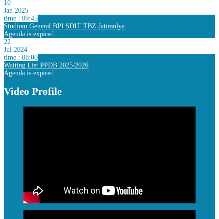
10
Jan 2025
time : 09:45
Studium General BPI SDIT TBZ Jatimulya
Agenda is expired
22
Jul 2024
time : 08:00
Waiting List PPDB 2025/2026
Agenda is expired
Video Profile