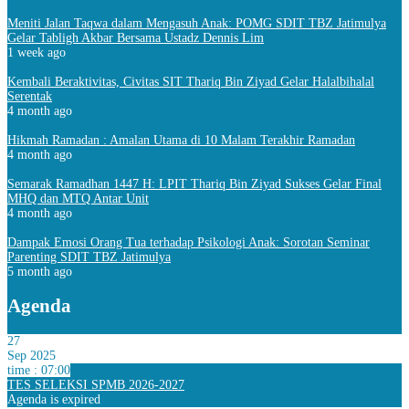
Meniti Jalan Taqwa dalam Mengasuh Anak: POMG SDIT TBZ Jatimulya
Gelar Tabligh Akbar Bersama Ustadz Dennis Lim
1 week ago
Kembali Beraktivitas, Civitas SIT Thariq Bin Ziyad Gelar Halalbihalal
Serentak
4 month ago
Hikmah Ramadan : Amalan Utama di 10 Malam Terakhir Ramadan
4 month ago
Semarak Ramadhan 1447 H: LPIT Thariq Bin Ziyad Sukses Gelar Final
MHQ dan MTQ Antar Unit
4 month ago
Dampak Emosi Orang Tua terhadap Psikologi Anak: Sorotan Seminar
Parenting SDIT TBZ Jatimulya
5 month ago
Agenda
27
Sep 2025
time : 07:00
TES SELEKSI SPMB 2026-2027
Agenda is expired