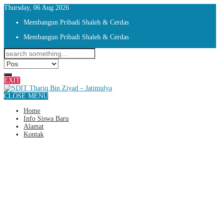
Thursday, 06 Aug 2026
Membangun Pribadi Shaleh & Cerdas
Membangun Pribadi Shaleh & Cerdas
EXIT
CLOSE MENU
Home
Info Siswa Baru
Alamat
Kontak
412 PESERTA DARI 30
TK/PAUD/RA SE – KAB/KOTA
BEKASI BERSAING DALAM
LOMBA TOBIZ ASIK 2022