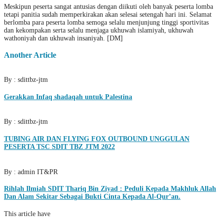
Meskipun peserta sangat antusias dengan diikuti oleh banyak peserta lomba
tetapi panitia sudah memperkirakan akan selesai setengah hari ini. Selamat
berlomba para peserta lomba semoga selalu menjunjung tinggi sportivitas
dan kekompakan serta selalu menjaga ukhuwah islamiyah, ukhuwah
wathoniyah dan ukhuwah insaniyah. [DM]
Another Article
By : sdittbz-jtm
Gerakkan Infaq shadaqah untuk Palestina
By : sdittbz-jtm
TUBING AIR DAN FLYING FOX OUTBOUND UNGGULAN
PESERTA TSC SDIT TBZ JTM 2022
By : admin IT&PR
Rihlah Ilmiah SDIT Thariq Bin Ziyad : Peduli Kepada Makhluk Allah
Dan Alam Sekitar Sebagai Bukti Cinta Kepada Al-Qur’an.
This article have