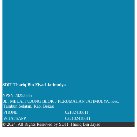
SDIT Thariq Bin Ziyad Jatimulya
NPSN
20253285
JL. MELATI UJUNG BLOK J PERUMAHAN JATIMULYA, Kec.
Tambun Selatan, Kab. Bekasi
PHONE
02182418611
WHATSAPP
622182418611
© 2024. All Rights Reserved by SDIT Thariq Bin Ziyad
Home
Phone