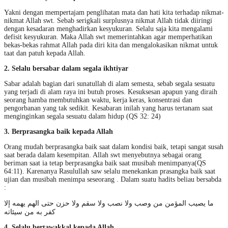
Yakni dengan mempertajam penglihatan mata dan hati kita terhadap nikmat-
nikmat Allah swt. Sebab serigkali surplusnya nikmat Allah tidak diiringi
dengan kesadaran menghadirkan kesyukuran. Selalu saja kita mengalami
defisit kesyukuran. Maka Allah swt memerintahkan agar memperhatikan
bekas-bekas rahmat Allah pada diri kita dan mengalokasikan nikmat untuk
taat dan patuh kepada Allah.
2. Selalu bersabar dalam segala ikhtiyar
Sabar adalah bagian dari sunatullah di alam semesta, sebab segala sesuatu
yang terjadi di alam raya ini butuh proses. Kesuksesan apapun yang diraih
seorang hamba membutuhkan waktu, kerja keras, konsentrasi dan
pengorbanan yang tak sedikit. Kesabaran inilah yang harus tertanam saat
menginginkan segala sesuatu dalam hidup (QS 32: 24)
3. Berprasangka baik kepada Allah
Orang mudah berprasangka baik saat dalam kondisi baik, tetapi sangat susah
saat berada dalam kesempitan. Allah swt menyebutnya sebagai orang
beriman saat ia tetap berprasangka baik saat musibah menimpanya(QS
64:11). Karenanya Rasulullah saw selalu menekankan prasangka baik saat
ujian dan musibah menimpa seseorang . Dalam suatu hadits beliau bersabda
:
ما يصيب المؤمن من وصب ولا نصب ولا سقم ولا حزن حتى الهم يهمه إلا
كفر به من سيئاته
4. Selalu bertawakkal kepada Allah