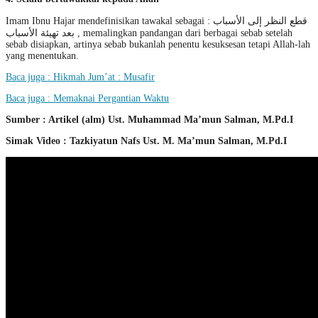
Imam Ibnu Hajar mendefinisikan tawakal sebagai : قطع النظر إلى الأسباب
بعد تهيئة الأسباب , memalingkan pandangan dari berbagai sebab setelah
sebab disiapkan, artinya sebab bukanlah penentu kesuksesan tetapi Allah-lah
yang menentukan.
Baca juga : Hikmah Jum’at : Musafir
Baca juga : Memaknai Pergantian Waktu
Sumber : Artikel (alm) Ust. Muhammad Ma’mun Salman, M.Pd.I
Simak Video : Tazkiyatun Nafs Ust. M. Ma’mun Salman, M.Pd.I