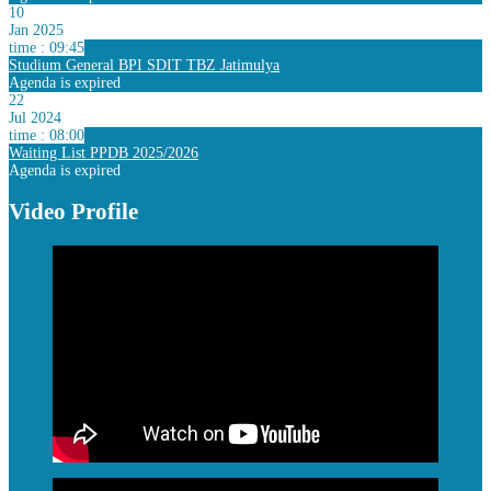
10
Jan 2025
time : 09:45
Studium General BPI SDIT TBZ Jatimulya
Agenda is expired
22
Jul 2024
time : 08:00
Waiting List PPDB 2025/2026
Agenda is expired
Video Profile