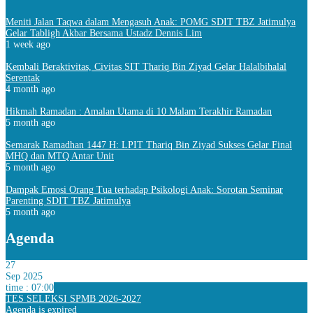
Meniti Jalan Taqwa dalam Mengasuh Anak: POMG SDIT TBZ Jatimulya
Gelar Tabligh Akbar Bersama Ustadz Dennis Lim
1 week ago
Kembali Beraktivitas, Civitas SIT Thariq Bin Ziyad Gelar Halalbihalal
Serentak
4 month ago
Hikmah Ramadan : Amalan Utama di 10 Malam Terakhir Ramadan
5 month ago
Semarak Ramadhan 1447 H: LPIT Thariq Bin Ziyad Sukses Gelar Final
MHQ dan MTQ Antar Unit
5 month ago
Dampak Emosi Orang Tua terhadap Psikologi Anak: Sorotan Seminar
Parenting SDIT TBZ Jatimulya
5 month ago
Agenda
27
Sep 2025
time : 07:00
TES SELEKSI SPMB 2026-2027
Agenda is expired