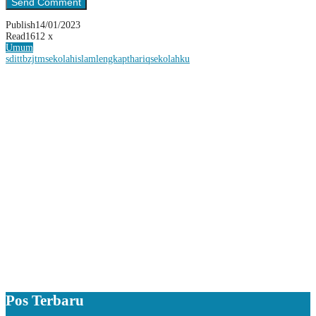
Publish
14/01/2023
Read
1612 x
Umum
sdittbzjtm
sekolahislamlengkap
thariqsekolahku
Pos Terbaru