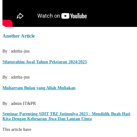
Another Article
By : sdittbz-jtm
Silaturahim Awal Tahun Pelajaran 2024/2025
By : sdittbz-jtm
Muharram Bulan yang Allah Muliakan
By : admin IT&PR
Seminar Parenting SDIT TBZ Jatimulya 2023 : Mendidik Buah Hati
Kita Dengan Kebesaran Jiwa Dan Lautan Cinta
This article have