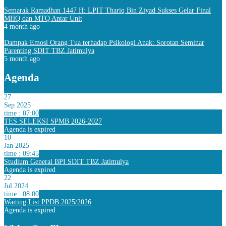
Semarak Ramadhan 1447 H: LPIT Thariq Bin Ziyad Sukses Gelar Final
MHQ dan MTQ Antar Unit
4 month ago
Dampak Emosi Orang Tua terhadap Psikologi Anak: Sorotan Seminar
Parenting SDIT TBZ Jatimulya
5 month ago
Agenda
27
Sep 2025
time : 07:00
TES SELEKSI SPMB 2026-2027
Agenda is expired
10
Jan 2025
time : 09:45
Studium General BPI SDIT TBZ Jatimulya
Agenda is expired
22
Jul 2024
time : 08:00
Waiting List PPDB 2025/2026
Agenda is expired