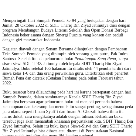
Memperingati Hari Sumpah Pemuda ke-94 yang bertepatan dengan hari
Jumat, 28 Oktober 2022 di SDIT Thariq Bin Ziyad Jatimulya diisi dengan
program Membangun Budaya Literasi Sekolah dan Open Donasi Berbagi
Indonesia bekerjasama dengan Sinergi Puspita yang konsen dan peduli
dengan gizi masyarakat Indonesia.
Kegiatan diawali dengan Senam Bersama dilanjutkan dengan Pembacaan
Teks Sumpah Pemuda yang dipimpin oleh seorang guru putra, Pak Indra
Santoso. Setelah itu ada peluncuran buku
Petualangan Sang Pena
, karya
siswa-siswi SDIT TBZ Jatimulya oleh kepala SDIT Thariq Bin Ziyad
Jatimulya. Buku setebal 166 halaman itu ditulis oleh 44 penulis terdiri dari
siswa kelas 1-6 dan dua orang perwakilan guru. Diterbitkan oleh penerbit
Rumah Pena dan dicetak (Cetakan Perdana) pada bulan Februari tahun
2022.
Buku tersebut baru dilaunching pada hari ini karena bertepatan dengan hari
Sumpah Pemuda, dalam sambutannya Kepala SDIT Thariq Bin Ziyad
Jatimulya berpesan agar peluncuran buku ini menjadi pertanda bahwa
kemampuan dan keterampilan menulis itu sangat penting, sebagaimana peda
para ulama seperti Imam Syafi’i dan Imam Al-Ghozali bahwa ilmu itu
harus diikat, cara mengikatnya adalah dengan tulisan. Kehadiran buku
tersebut juga akan menambah khasanah perpustakaan kita, SDIT Thariq Bin
Ziyad Jatimulya. Selain itu buku karya Siswa-Siswi dan Guru SDIT Thariq
Bin Ziyad Jatimulya bisa dibaca atau ditemui di Perpustakaan Nasional
karena sudah terdaftar dan memiliki katalog nasional.