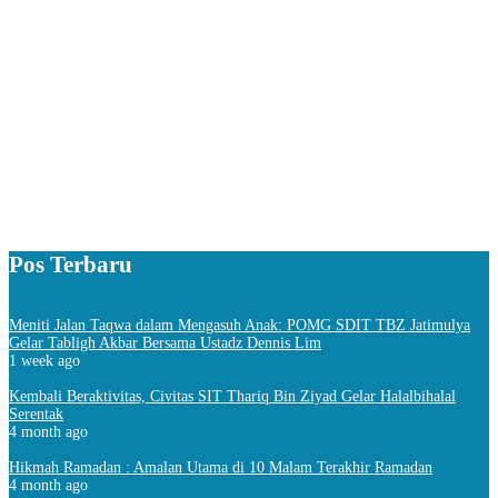
Pos Terbaru
Meniti Jalan Taqwa dalam Mengasuh Anak: POMG SDIT TBZ Jatimulya
Gelar Tabligh Akbar Bersama Ustadz Dennis Lim
1 week ago
Kembali Beraktivitas, Civitas SIT Thariq Bin Ziyad Gelar Halalbihalal
Serentak
4 month ago
Hikmah Ramadan : Amalan Utama di 10 Malam Terakhir Ramadan
4 month ago