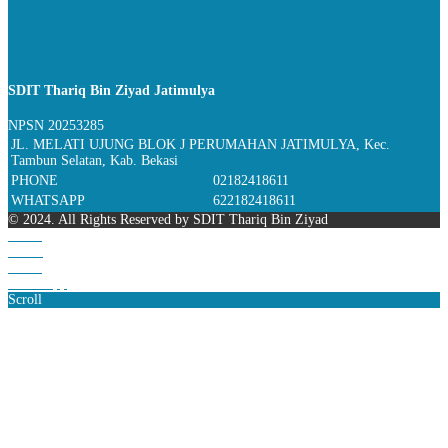
SDIT Thariq Bin Ziyad Jatimulya
NPSN
20253285
JL. MELATI UJUNG BLOK J PERUMAHAN JATIMULYA, Kec.
Tambun Selatan, Kab. Bekasi
PHONE
02182418611
WHATSAPP
622182418611
© 2024. All Rights Reserved by SDIT Thariq Bin Ziyad
Home
Phone
Email
WhatsApp
Scroll