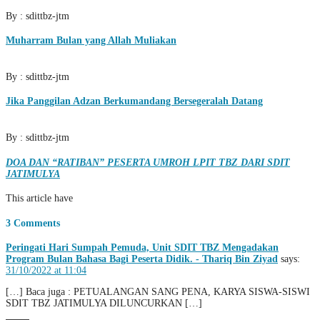
By : sdittbz-jtm
Muharram Bulan yang Allah Muliakan
By : sdittbz-jtm
Jika Panggilan Adzan Berkumandang Bersegeralah Datang
By : sdittbz-jtm
DOA DAN “RATIBAN” PESERTA UMROH LPIT TBZ DARI SDIT
JATIMULYA
This article have
3 Comments
Peringati Hari Sumpah Pemuda, Unit SDIT TBZ Mengadakan
Program Bulan Bahasa Bagi Peserta Didik. - Thariq Bin Ziyad
says:
31/10/2022 at 11:04
[…] Baca juga : PETUALANGAN SANG PENA, KARYA SISWA-SISWI
SDIT TBZ JATIMULYA DILUNCURKAN […]