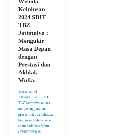
Wisuda
Kelulusan
2024 SDIT
TBZ
Jatimulya :
Mengukir
Masa Depan
dengan
Prestasi dan
Akhlak
Mulia.
Thariq.sch.id-
Alhamdulillah, SDIT
TBZ Jatimulya sukses
menyelenggarakan
prosesi wisuda kelulusan
bagi peserta didik kelas
enam pada hari Sabtu
(22/06/2024) di..