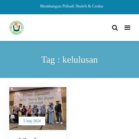
Membangun Pribadi Shaleh & Cerdas
Tag : kelulusan
5 July 2024