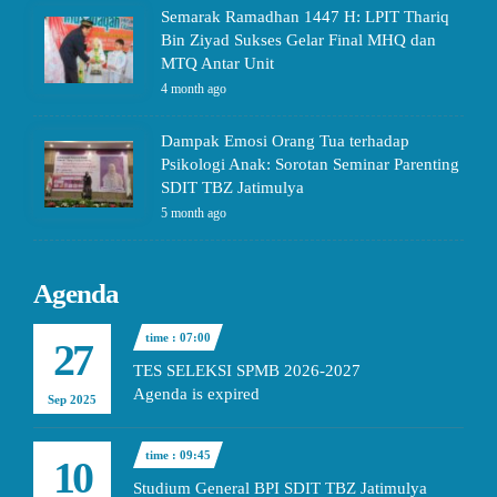
Semarak Ramadhan 1447 H: LPIT Thariq
Bin Ziyad Sukses Gelar Final MHQ dan
MTQ Antar Unit
4 month ago
Dampak Emosi Orang Tua terhadap
Psikologi Anak: Sorotan Seminar Parenting
SDIT TBZ Jatimulya
5 month ago
Agenda
time : 07:00
27
TES SELEKSI SPMB 2026-2027
Agenda is expired
Sep 2025
time : 09:45
10
Studium General BPI SDIT TBZ Jatimulya