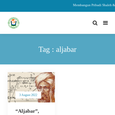
Membangun Pribadi Shaleh & 
Tag : aljabar
3 August 2022
“Aljabar”,