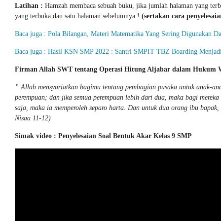
Latihan :
Hamzah membaca sebuah buku, jika jumlah halaman yang terbu
yang terbuka dan satu halaman sebelumnya !
(sertakan cara penyelesaia
Baca juga : Pola Bilangan, Materi Matematika Yang Sering Digunakan 
Baca juga : Hasil KSN SMP 2022 : Santri SMPIT TBZ Boarding Menjadi
Firman Allah SWT tentang Operasi Hitung Aljabar dalam Hukum W
” Allah mensyariatkan bagimu tentang pembagian pusaka untuk anak-ana
perempuan; dan jika semua perempuan lebih dari dua, maka bagi mereka d
saja, maka ia memperoleh separo harta. Dan untuk dua orang ibu bapak,
Nisaa 11-12)
Simak video : Penyelesaian Soal Bentuk Akar Kelas 9 SMP