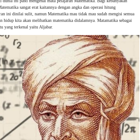
i dunia ini pasti mengenal mata pelajaran Matematika. Bagi kebanyakan
 Matematika sangat erat kaitannya dengan angka dan operasi hitung
ran ini dinilai sulit, namun Matematika mau tidak mau sudah mengisi semua
an hidup kita akan melibatkan matematika didalamnya. Matamatika sebagai
 yang terkenal yaitu Aljabar.