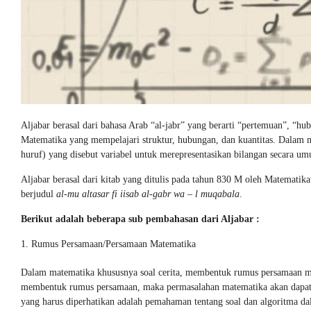
Aljabar berasal dari bahasa Arab “al-jabr” yang berarti “pertemuan”, “hu
Matematika yang mempelajari struktur, hubungan, dan kuantitas. Dalam m
huruf) yang disebut variabel untuk merepresentasikan bilangan secara u
Aljabar berasal dari kitab yang ditulis pada tahun 830 M oleh Matemati
berjudul
al-mu altasar fi iisab al-gabr wa – l muqabala
.
Berikut adalah beberapa sub pembahasan dari Aljabar :
Rumus Persamaan/Persamaan Matematika
Dalam matematika khususnya soal cerita, membentuk rumus persamaan me
membentuk rumus persamaan, maka permasalahan matematika akan dapat 
yang harus diperhatikan adalah pemahaman tentang soal dan algoritma da