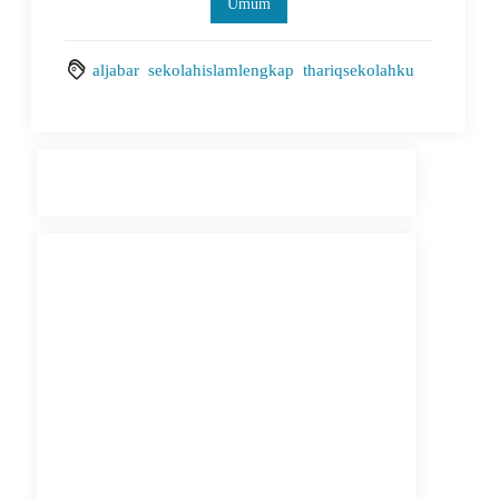
Umum
aljabar
sekolahislamlengkap
thariqsekolahku