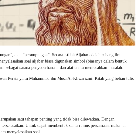
bungan”, atau “perampungan”. Secara istilah Aljabar adalah cabang ilmu
enyelesaikan soal aljabar biasa digunakan simbol (biasanya dalam bentuk
mum sebagai sarana penyederhanaan dan alat bantu memecahkan masalah.
kawan Persia yaitu Muhammad ibn Musa Al-Khwarizmi. Kitab yang beliau tulis
rupakan satu tahapan penting yang tidak bisa dilewatkan. Dengan
terselesaikan. Untuk dapat membentuk suatu rumus persamaan, maka hal
lam menyelesaikan soal.