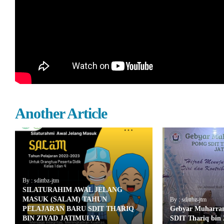
Another Article
By : sdittbz-jtm
SILATURAHIM AWAL JELANG
MASUK (SALAM) TAHUN
By : sdittbz-jtm
PELAJARAN BARU SDIT THARIQ
Gebyar Muharr
BIN ZIYAD JATIMULYA
SDIT Thariq bin 