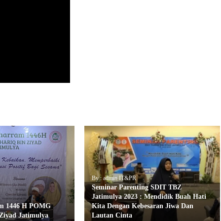
By : admin IT&PR
Seminar Parenting SDIT TBZ
Jatimulya 2023 : Mendidik Buah Hati
am 1446 H POMG
Kita Dengan Kebesaran Jiwa Dan
Ziyad Jatimulya
Lautan Cinta