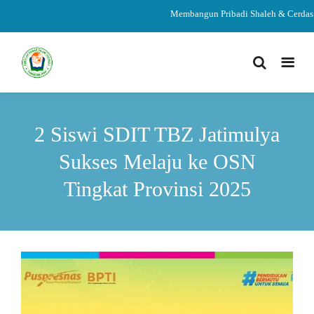
Membangun Pribadi Shaleh & Cerdas
2 Siswi SDIT TBZ Jatimulya
Sukses Melaju ke OSN
Tingkat Provinsi 2025