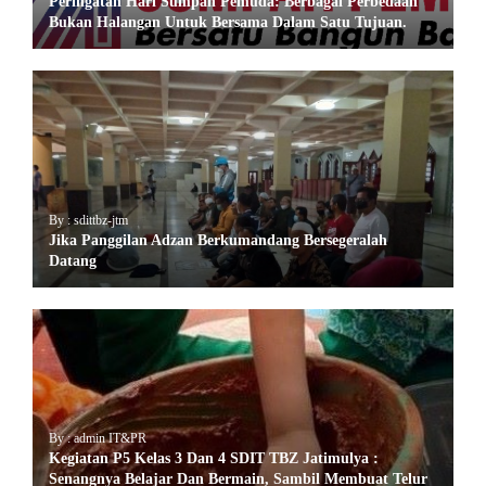
Peringatan Hari Sumpah Pemuda: Berbagai Perbedaan
Bukan Halangan Untuk Bersama Dalam Satu Tujuan.
By : sdittbz-jtm
Jika Panggilan Adzan Berkumandang Bersegeralah
Datang
By : admin IT&PR
Kegiatan P5 Kelas 3 Dan 4 SDIT TBZ Jatimulya :
Senangnya Belajar Dan Bermain, Sambil Membuat Telur