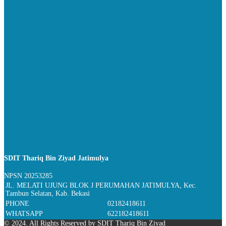
SDIT Thariq Bin Ziyad Jatimulya
NPSN
20253285
JL. MELATI UJUNG BLOK J PERUMAHAN JATIMULYA, Kec.
Tambun Selatan, Kab. Bekasi
PHONE
02182418611
WHATSAPP
622182418611
© 2024. All Rights Reserved by SDIT Thariq Bin Ziyad