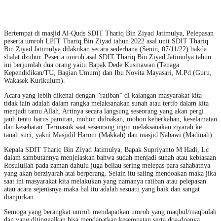
Bertempat di masjid Al-Quds SDIT Thariq Bin Ziyad Jatimulya, Pelepasan
peserta umroh LPIT Thariq Bin Ziyad tahun 2022 asal unit SDIT Thariq
Bin Ziyad Jatimulya dilakukan secara sederhana (Senin, 07/11/22) bakda
shalat dzuhur. Peserta umroh asal SDIT Thariq Bin Ziyad Jatimulya tahun
ini berjumlah dua orang yaitu Bapak Dede Kusmawan (Tenaga
Kependidikan/TU, Bagian Umum) dan Ibu Novita Mayasari, M.Pd (Guru,
Wakasek Kurikulum).
Acara yang lebih dikenal dengan “ratiban” di kalangan masyarakat kita
tidak lain adalah dalam rangka melaksanakan sunah atau tertib dalam kita
menjadi tamu Allah. Artinya secara langsung seseorang yang akan pergi
jauh tentu harus pamitan, mohon didoakan, mohon keberkahan, keselamatan
dan kesehatan. Termasuk saat seseorang ingin melaksanakan ziyarah ke
tanah suci, yakni Masjidil Harom (Makkah) dan masjid Nabawi (Madinah).
Kepala SDIT Thariq Bin Ziyad Jatimulya, Bapak Supriyanto M Hadi, Lc
dalam sambutannya menjelaskan bahwa sudah menjadi sunah atau kebiasaan
Rosulullah pada zaman dahulu juga beliau sering melepas para sahabatnya
yang akan berziyarah atai berperang. Selain itu saling mendoakan maka jika
saat ini masyarakat kita melakukan yang namanya ratiban atau pelepasan
atau acara sejenisnya maka hal itu adalah sesuatu yang baik dan sangat
dianjurkan.
Semoga yang berangkat umroh mendapatkan umroh yang maqbul/maqbulah
dan yang ditinggalkan bisa mendapatkan kesempatan serta doa-doanya