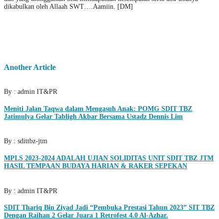
dikabulkan oleh Allaah SWT….Aamiin. [DM]
Another Article
By : admin IT&PR
Meniti Jalan Taqwa dalam Mengasuh Anak: POMG SDIT TBZ
Jatimulya Gelar Tabligh Akbar Bersama Ustadz Dennis Lim
By : sdittbz-jtm
MPLS 2023-2024 ADALAH UJIAN SOLIDITAS UNIT SDIT TBZ JTM
HASIL TEMPAAN BUDAYA HARIAN & RAKER SEPEKAN
By : admin IT&PR
SDIT Thariq Bin Ziyad Jadi “Pembuka Prestasi Tahun 2023” SIT TBZ
Dengan Raihan 2 Gelar Juara 1 Retrofest 4.0 Al-Azhar.