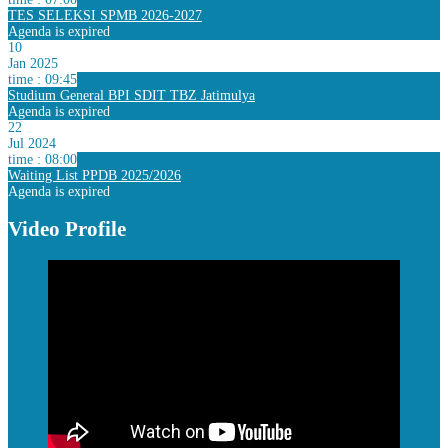
TES SELEKSI SPMB 2026-2027
Agenda is expired
10
Jan 2025
time : 09:45
Studium General BPI SDIT TBZ Jatimulya
Agenda is expired
22
Jul 2024
time : 08:00
Waiting List PPDB 2025/2026
Agenda is expired
Video Profile