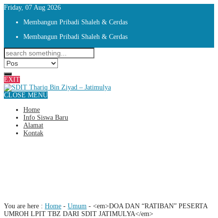
Friday, 07 Aug 2026
Membangun Pribadi Shaleh & Cerdas
Membangun Pribadi Shaleh & Cerdas
EXIT
CLOSE MENU
Home
Info Siswa Baru
Alamat
Kontak
DOA DAN “RATIBAN” PESERTA
UMROH LPIT TBZ DARI SDIT
JATIMULYA
You are here :
Home
-
Umum
-
<em>DOA DAN “RATIBAN” PESERTA
UMROH LPIT TBZ DARI SDIT JATIMULYA</em>