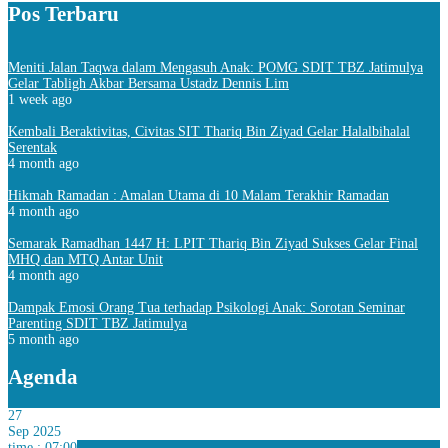
Pos Terbaru
Meniti Jalan Taqwa dalam Mengasuh Anak: POMG SDIT TBZ Jatimulya
Gelar Tabligh Akbar Bersama Ustadz Dennis Lim
1 week ago
Kembali Beraktivitas, Civitas SIT Thariq Bin Ziyad Gelar Halalbihalal
Serentak
4 month ago
Hikmah Ramadan : Amalan Utama di 10 Malam Terakhir Ramadan
4 month ago
Semarak Ramadhan 1447 H: LPIT Thariq Bin Ziyad Sukses Gelar Final
MHQ dan MTQ Antar Unit
4 month ago
Dampak Emosi Orang Tua terhadap Psikologi Anak: Sorotan Seminar
Parenting SDIT TBZ Jatimulya
5 month ago
Agenda
27
Sep 2025
time : 07:00