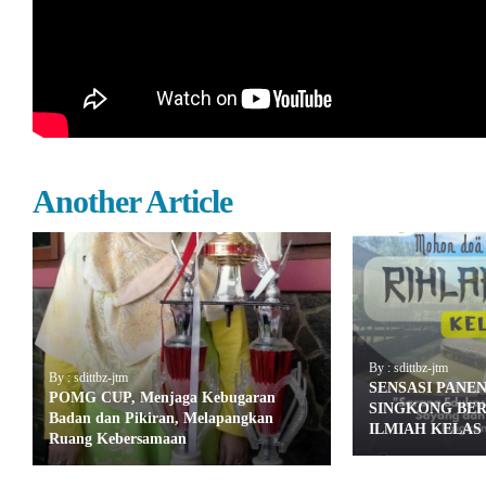
Another Article
By : sdittbz-jtm
By : sdittbz-jtm
SENSASI PANE
POMG CUP, Menjaga Kebugaran
SINGKONG BE
Badan dan Pikiran, Melapangkan
ILMIAH KELAS 
Ruang Kebersamaan