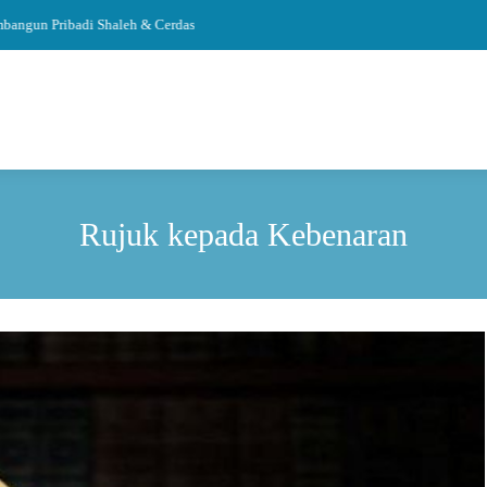
n Pribadi Shaleh & Cerdas
Rujuk kepada Kebenaran