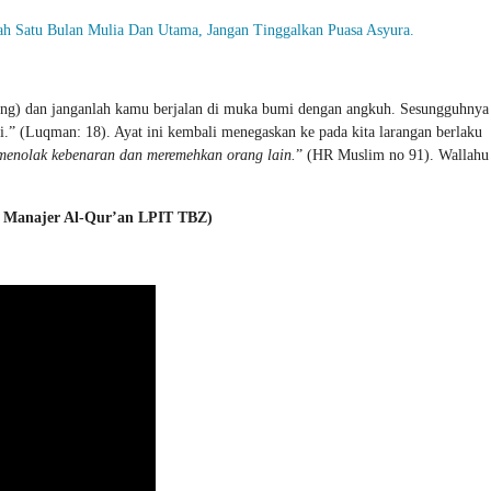
ah Satu Bulan Mulia Dan Utama, Jangan Tinggalkan Puasa Asyura.
g) dan janganlah kamu berjalan di muka bumi dengan angkuh. Sesungguhnya
” (Luqman: 18). Ayat ini kembali menegaskan ke pada kita larangan berlaku
enolak kebenaran dan meremehkan orang lain.
” (HR Muslim no 91). Wallahu
i Manajer Al-Qur’an LPIT TBZ)