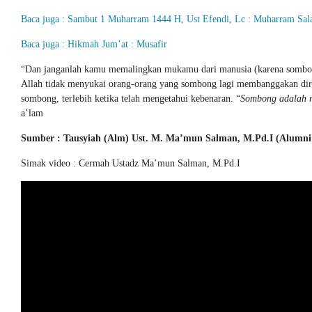
Baca juga : Sambut 1 Muharram 1444 H, Ust Efendi, Lc : Muharram Sal
Baca juga : Hikmah Jum’at : Musafir
“Dan janganlah kamu memalingkan mukamu dari manusia (karena sombon
Allah tidak menyukai orang-orang yang sombong lagi membanggakan diri.
sombong, terlebih ketika telah mengetahui kebenaran. “
Sombong adalah m
a’lam
Sumber : Tausyiah (Alm) Ust. M. Ma’mun Salman, M.Pd.I (Alumn
Simak video : Cermah Ustadz Ma’mun Salman, M.Pd.I