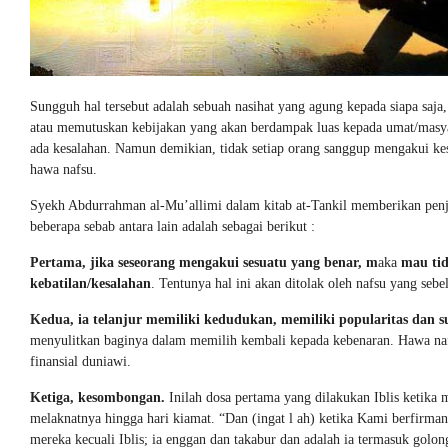
Sungguh hal tersebut adalah sebuah nasihat yang agung kepada siapa saj
atau memutuskan kebijakan yang akan berdampak luas kepada umat/masya
ada kesalahan. Namun demikian, tidak setiap orang sanggup mengakui kes
hawa nafsu.
Syekh Abdurrahman al-Mu’allimi dalam kitab at-Tankil memberikan penj
beberapa sebab antara lain adalah sebagai berikut :
Pertama, jika seseorang mengakui sesuatu yang benar, m
aka
mau tid
kebatilan/kesalahan
. Tentunya hal ini akan ditolak oleh nafsu yang seb
Kedua, ia telanjur memiliki kedudukan, memiliki popularitas dan s
menyulitkan baginya dalam memilih kembali kepada kebenaran. Hawa nafsu
finansial duniawi.
Ketiga, kesombongan.
Inilah dosa pertama yang dilakukan Iblis ketika
melaknatnya hingga hari kiamat. “Dan (ingat l ah) ketika Kami berfirma
mereka kecuali Iblis; ia enggan dan takabur dan adalah ia termasuk golon