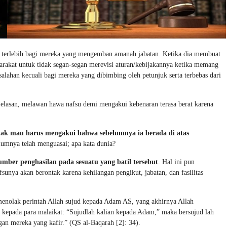
a, terlebih bagi mereka yang mengemban amanah jabatan. Ketika dia membuat
rakat untuk tidak segan-segan merevisi aturan/kebijakannya ketika memang
alahan kecuali bagi mereka yang dibimbing oleh petunjuk serta terbebas dari
elasan, melawan hawa nafsu demi mengakui kebenaran terasa berat karena
ak mau harus mengakui bahwa sebelumnya ia berada di atas
elumnya telah menguasai; apa kata dunia?
umber penghasilan pada sesuatu yang batil tersebut
. Hal ini pun
nya akan berontak karena kehilangan pengikut, jabatan, dan fasilitas
 menolak perintah Allah sujud kepada Adam AS, yang akhirnya Allah
n kepada para malaikat: “Sujudlah kalian kepada Adam,” maka bersujud lah
gan mereka yang kafir.” (QS al-Baqarah [2]: 34).