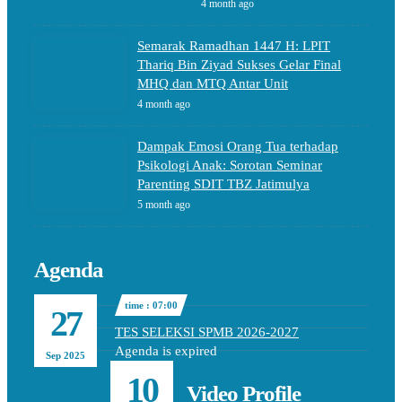
4 month ago
Semarak Ramadhan 1447 H: LPIT
Thariq Bin Ziyad Sukses Gelar Final
MHQ dan MTQ Antar Unit
4 month ago
Dampak Emosi Orang Tua terhadap
Psikologi Anak: Sorotan Seminar
Parenting SDIT TBZ Jatimulya
5 month ago
Agenda
time : 07:00
27
TES SELEKSI SPMB 2026-2027
Agenda is expired
Sep 2025
10
Video Profile