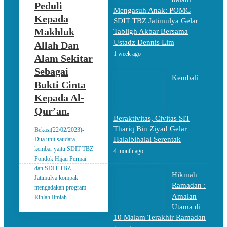
Peduli
Mengasuh Anak: POMG
Kepada
SDIT TBZ Jatimulya Gelar
Makhluk
Tabligh Akbar Bersama
Ustadz Dennis Lim
Allah Dan
1 week ago
Alam Sekitar
Sebagai
Kembali
Bukti Cinta
Kepada Al-
Qur’an.
Beraktivitas, Civitas SIT
Thariq Bin Ziyad Gelar
Bekasi(22/02/2023)-
Halalbihalal Serentak
Dua unit saudara
kembar yaitu SDIT TBZ
4 month ago
Pondok Hijau Permai
dan SDIT TBZ
Hikmah
Jatimulya kompak
Ramadan :
mengadakan program
Amalan
Rihlah Ilmiah..
Utama di
10 Malam Terakhir Ramadan