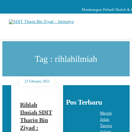
Membangun Pribadi Shaleh & C
Tag : rihlahilmiah
22 February 2023
Pos Terbaru
Rihlah
Ilmiah SDIT
Meniti
Thariq Bin
Jalan
Taqwa
Ziyad :
dalam