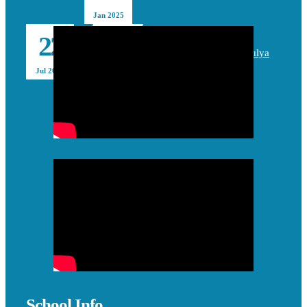
Jan 2025
time : 09:45
22
Studium General BPI SDIT TBZ Jatimulya
Agenda is expired
Jul 2024
time : 08:00
Waiting List PPDB 2025/2026
Agenda is expired
School Info