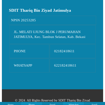
SDIT Thariq Bin Ziyad Jatimulya
NPSN
20253285
JL. MELATI UJUNG BLOK J PERUMAHAN
JATIMULYA, Kec. Tambun Selatan, Kab. Bekasi
PHONE
02182418611
WHATSAPP
622182418611
© 2024. All Rights Reserved by SDIT Thariq Bin Ziyad
Home
Phone
Email
WhatsApp
Scroll