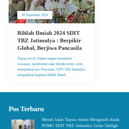
30 September 2024
Rihlah Ilmiah 2024 SDIT
TBZ Jatimulya : Berpikir
Global, Berjiwa Pancasila
Thariq.sch.id- Dalam rangka menambah
wawasan, membentuk nalar berpikir kritis, serta
memperkuat jiwa Pancasila, SDIT TBZ Jatimulya
mengadakan kegiatan Rihlah Ilmiah..
Pos Terbaru
Meniti Jalan Taqwa dalam Mengasuh Anak:
POMG SDIT TBZ Jatimulya Gelar Tabligh