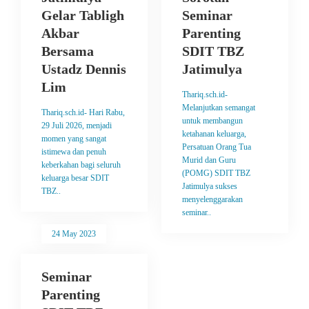
Gelar Tabligh
Seminar
Akbar
Parenting
Bersama
SDIT TBZ
Ustadz Dennis
Jatimulya
Lim
Thariq.sch.id-
Melanjutkan semangat
Thariq.sch.id- Hari Rabu,
untuk membangun
29 Juli 2026, menjadi
ketahanan keluarga,
momen yang sangat
Persatuan Orang Tua
istimewa dan penuh
Murid dan Guru
keberkahan bagi seluruh
(POMG) SDIT TBZ
keluarga besar SDIT
Jatimulya sukses
TBZ..
menyelenggarakan
seminar..
24 May 2023
Seminar
Parenting