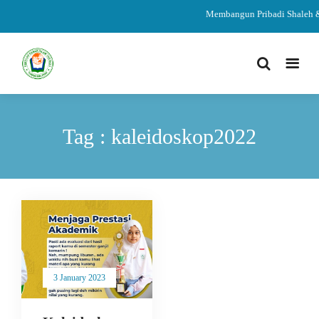
Membangun Pribadi Shaleh &
Tag : kaleidoskop2022
3 January 2023