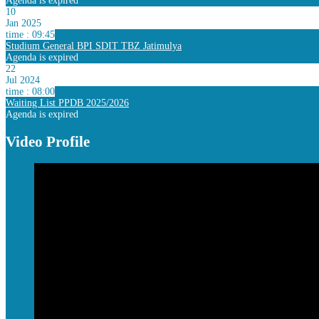
Agenda is expired
10
Jan 2025
time : 09:45
Studium General BPI SDIT TBZ Jatimulya
Agenda is expired
22
Jul 2024
time : 08:00
Waiting List PPDB 2025/2026
Agenda is expired
Video Profile