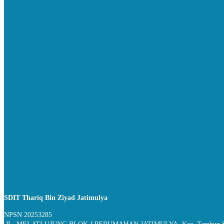
SDIT Thariq Bin Ziyad Jatimulya
NPSN
20253285