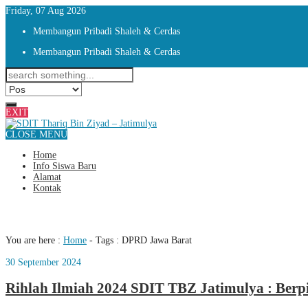
Friday, 07 Aug 2026
Membangun Pribadi Shaleh & Cerdas
Membangun Pribadi Shaleh & Cerdas
EXIT
CLOSE MENU
Home
Info Siswa Baru
Alamat
Kontak
Tag : DPRD Jawa Barat
You are here :
Home
- Tags :
DPRD Jawa Barat
30 September 2024
Rihlah Ilmiah 2024 SDIT TBZ Jatimulya : Berpi