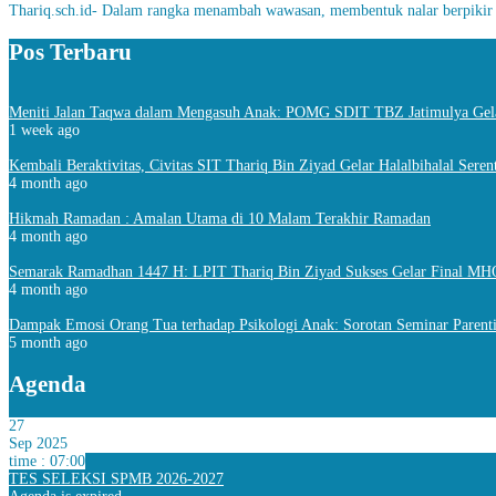
Thariq.sch.id- Dalam rangka menambah wawasan, membentuk nalar berpikir k
Pos Terbaru
Meniti Jalan Taqwa dalam Mengasuh Anak: POMG SDIT TBZ Jatimulya Gela
1 week ago
Kembali Beraktivitas, Civitas SIT Thariq Bin Ziyad Gelar Halalbihalal Seren
4 month ago
Hikmah Ramadan : Amalan Utama di 10 Malam Terakhir Ramadan
4 month ago
Semarak Ramadhan 1447 H: LPIT Thariq Bin Ziyad Sukses Gelar Final MH
4 month ago
Dampak Emosi Orang Tua terhadap Psikologi Anak: Sorotan Seminar Paren
5 month ago
Agenda
27
Sep 2025
time : 07:00
TES SELEKSI SPMB 2026-2027