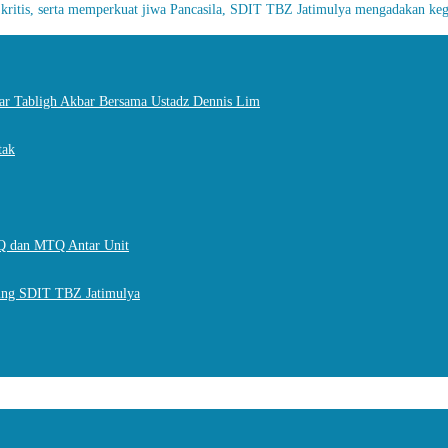
ritis, serta memperkuat jiwa Pancasila, SDIT TBZ Jatimulya mengadakan kegi
r Tabligh Akbar Bersama Ustadz Dennis Lim
tak
Q dan MTQ Antar Unit
ting SDIT TBZ Jatimulya