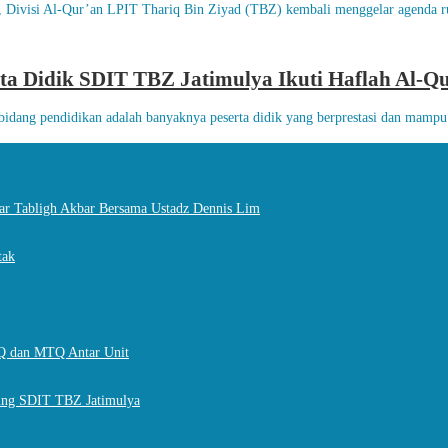
 Divisi Al-Qur’an LPIT Thariq Bin Ziyad (TBZ) kembali menggelar agenda ru
rta Didik SDIT TBZ Jatimulya Ikuti Haflah Al-Q
a bidang pendidikan adalah banyaknya peserta didik yang berprestasi dan mamp
r Tabligh Akbar Bersama Ustadz Dennis Lim
tak
Q dan MTQ Antar Unit
ting SDIT TBZ Jatimulya