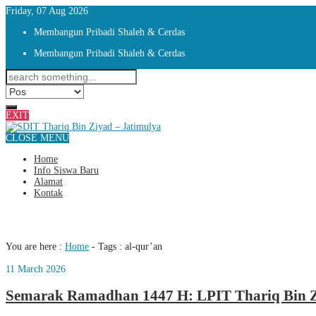
Friday, 07 Aug 2026
Membangun Pribadi Shaleh & Cerdas
Membangun Pribadi Shaleh & Cerdas
EXIT
CLOSE MENU
Home
Info Siswa Baru
Alamat
Kontak
Tag : al-qur’an
You are here :
Home
- Tags :
al-qur’an
11 March 2026
Semarak Ramadhan 1447 H: LPIT Thariq Bin Z