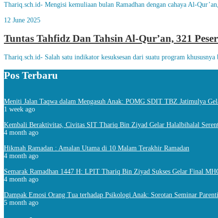
Thariq.sch.id- Mengisi kemuliaan bulan Ramadhan dengan cahaya Al-Qur’an,
12 June 2025
Tuntas Tahfidz Dan Tahsin Al-Qur’an, 321 Pese
Thariq.sch.id- Salah satu indikator kesuksesan dari suatu program khususny
Pos Terbaru
Meniti Jalan Taqwa dalam Mengasuh Anak: POMG SDIT TBZ Jatimulya Gela
1 week ago
Kembali Beraktivitas, Civitas SIT Thariq Bin Ziyad Gelar Halalbihalal Seren
4 month ago
Hikmah Ramadan : Amalan Utama di 10 Malam Terakhir Ramadan
4 month ago
Semarak Ramadhan 1447 H: LPIT Thariq Bin Ziyad Sukses Gelar Final MH
4 month ago
Dampak Emosi Orang Tua terhadap Psikologi Anak: Sorotan Seminar Paren
5 month ago