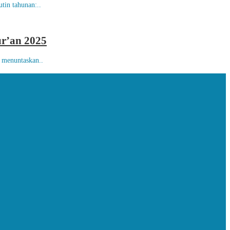
tin tahunan:..
ur’an 2025
u menuntaskan..