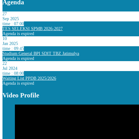
Agenda
27
Sep 2025
time : 07:00
TES SELEKSI SPMB 2026-2027
Agenda is expired
10
Jan 2025
time : 09:45
Studium General BPI SDIT TBZ Jatimulya
Agenda is expired
22
Jul 2024
time : 08:00
Waiting List PPDB 2025/2026
Agenda is expired
Video Profile