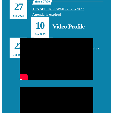
time : 07:00
27
TES SELEKSI SPMB 2026-2027
Agenda is expired
Sep 2025
10
Video Profile
Jan 2025
time : 09:45
22
Studium General BPI SDIT TBZ Jatimulya
Agenda is expired
Jul 2024
time : 08:00
Waiting List PPDB 2025/2026
Agenda is expired