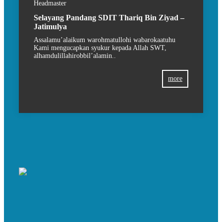
Headmaster
Selayang Pandang SDIT Thariq Bin Ziyad –
Jatimulya
Assalamu’alaikum warohmatullohi wabarokaatuhu
Kami mengucapkan syukur kepada Allah SWT,
alhamdulillahirobbil’alamin..
more