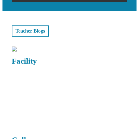
Teacher Blogs
Tue, 24 August 2021
Facility
SENAM PEJUANG
SEJATI SDIT THARIQ
Activity
BIN ZIYAD JATIMULYA
Demonstrasi
Ekstrakurikuler
Lihat
Kegiatan