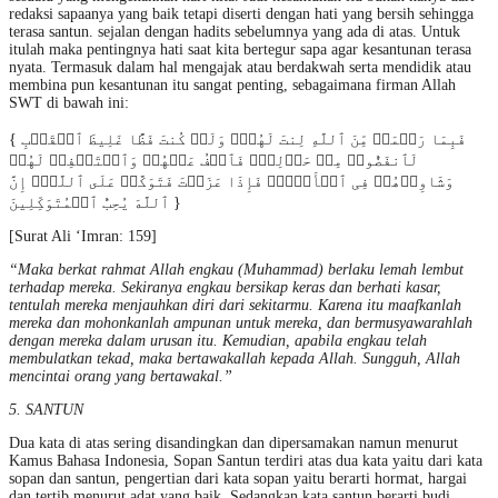
redaksi sapaanya yang baik tetapi diserti dengan hati yang bersih sehingga
terasa santun. sejalan dengan hadits sebelumnya yang ada di atas. Untuk
itulah maka pentingnya hati saat kita bertegur sapa agar kesantunan terasa
nyata. Termasuk dalam hal mengajak atau berdakwah serta mendidik atau
membina pun kesantunan itu sangat penting, sebagaimana firman Allah
SWT di bawah ini:
{ فَبِمَا رَحۡمَةࣲ مِّنَ ٱللَّهِ لِنتَ لَهُمۡۖ وَلَوۡ كُنتَ فَظًّا غَلِیظَ ٱلۡقَلۡبِ
لَٱنفَضُّوا۟ مِنۡ حَوۡلِكَۖ فَٱعۡفُ عَنۡهُمۡ وَٱسۡتَغۡفِرۡ لَهُمۡ
وَشَاوِرۡهُمۡ فِی ٱلۡأَمۡرِۖ فَإِذَا عَزَمۡتَ فَتَوَكَّلۡ عَلَى ٱللَّهِۚ إِنَّ
ٱللَّهَ یُحِبُّ ٱلۡمُتَوَكِّلِینَ }
[Surat Ali ‘Imran: 159]
“Maka berkat rahmat Allah engkau (Muhammad) berlaku lemah lembut
terhadap mereka. Sekiranya engkau bersikap keras dan berhati kasar,
tentulah mereka menjauhkan diri dari sekitarmu. Karena itu maafkanlah
mereka dan mohonkanlah ampunan untuk mereka, dan bermusyawarahlah
dengan mereka dalam urusan itu. Kemudian, apabila engkau telah
membulatkan tekad, maka bertawakallah kepada Allah. Sungguh, Allah
mencintai orang yang bertawakal.”
5. SANTUN
Dua kata di atas sering disandingkan dan dipersamakan namun menurut
Kamus Bahasa Indonesia, Sopan Santun terdiri atas dua kata yaitu dari kata
sopan dan santun, pengertian dari kata sopan yaitu berarti hormat, hargai
dan tertib menurut adat yang baik. Sedangkan kata santun berarti budi