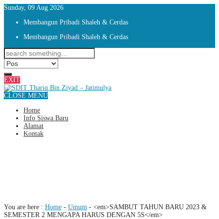
Sunday, 09 Aug 2026
Membangun Pribadi Shaleh & Cerdas
Membangun Pribadi Shaleh & Cerdas
EXIT
CLOSE MENU
Home
Info Siswa Baru
Alamat
Kontak
SAMBUT TAHUN BARU 2023 &
SEMESTER 2 MENGAPA HARUS
DENGAN 5S
You are here :
Home
-
Umum
-
<em>SAMBUT TAHUN BARU 2023 &
SEMESTER 2 MENGAPA HARUS DENGAN 5S</em>