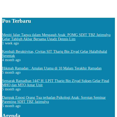
Pos Terbaru
Meniti Jalan Taqwa dalam Mengasuh Anak: POMG SDIT TBZ Jatimulya
Gelar Tabligh Akbar Bersama Ustadz Dennis Lim
1 week ago
Kembali Beraktivitas, Civitas SIT Thariq Bin Ziyad Gelar Halalbihalal
Serentak
4 month ago
Hikmah Ramadan : Amalan Utama di 10 Malam Terakhir Ramadan
5 month ago
Semarak Ramadhan 1447 H: LPIT Thariq Bin Ziyad Sukses Gelar Final
MHQ dan MTQ Antar Unit
5 month ago
Dampak Emosi Orang Tua terhadap Psikologi Anak: Sorotan Seminar
Parenting SDIT TBZ Jatimulya
5 month ago
Agenda