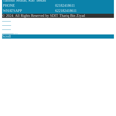
Tambun Selatan, Kab. Bekasi
PHONE
02182418611
WHATSAPP
622182418611
© 2024. All Rights Reserved by SDIT Thariq Bin Ziyad
Home
Phone
Email
WhatsApp
Scroll