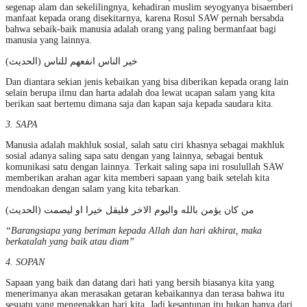
segenap alam dan sekelilingnya, kehadiran muslim seyogyanya bisaemberi
manfaat kepada orang disekitarnya, karena Rosul SAW pernah bersabda
bahwa sebaik-baik manusia adalah orang yang paling bermanfaat bagi
manusia yang lainnya.
خير الناس انفعهم للناس (الحديث)
Dan diantara sekian jenis kebaikan yang bisa diberikan kepada orang lain
selain berupa ilmu dan harta adalah doa lewat ucapan salam yang kita
berikan saat bertemu dimana saja dan kapan saja kepada saudara kita.
3. SAPA
Manusia adalah makhluk sosial, salah satu ciri khasnya sebagai makhluk
sosial adanya saling sapa satu dengan yang lainnya, sebagai bentuk
komunikasi satu dengan lainnya. Terkait saling sapa ini rosulullah SAW
memberikan arahan agar kita memberi sapaan yang baik setelah kita
mendoakan dengan salam yang kita tebarkan.
من كان يؤمن بالله واليوم الاخر فليقل خيرا او ليصمت (الحديث)
“Barangsiapa yang beriman kepada Allah dan hari akhirat, maka
berkatalah yang baik atau diam”
4. SOPAN
Sapaan yang baik dan datang dari hati yang bersih biasanya kita yang
menerimanya akan merasakan getaran kebaikannya dan terasa bahwa itu
sesuatu yang mengenakkan hari kita. Jadi kesantunan itu bukan hanya dari