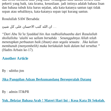
pekerti yang baik, tata krama, kesusilaan. jadi intinya adalah bahasa lisan
dan bahasa tubuh kita harus sejalan, ada kata-katanya santun tapi tidak
sopan atau sebaliknya, kata-katanya sopan tapi kurang santun.
Rosulullah SAW Bersabda:
ان الله كتب الاحسان على كل شيئ …
“Dari Abu Ya’la Syaddad bin Aus radhiallahuanhu dari Rasulullah
shollallohu ‘alaihi wa sallam bersabda : Sesungguhnya Allah telah
menetapkan perbuatan baik (ihsan) atas segala sesuatu . Jika kalian
membunuh (menyembelih) maka berlakulah baik dalam hal tersebut.”
(Hadits Arbain ke-17).
Another Article
By : sdittbz-jtm
Jika Panggilan Adzan Berkumandang Bersegeralah Datang
By : admin IT&PR
Yuk..Belajar Bahasa Arab ! Materi Hari Ini : Kosa Kata Di Sekolah.