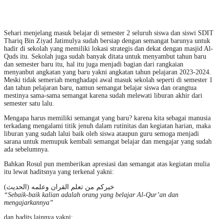
Sehari menjelang masuk belajar di semester 2 seluruh siswa dan siswi SDIT
Thariq Bin Ziyad Jatimulya sudah bersiap dengan semangat barunya untuk
hadir di sekolah yang memiliki lokasi strategis dan dekat dengan masjid Al-
Quds itu. Sekolah juga sudah banyak ditata untuk menyambut tahun baru
dan semester baru itu, hal itu juga menjadi bagian dari rangkaian
menyanbut angkatan yang baru yakni angkatan tahun pelajaran 2023-2024.
Meski tidak semeriah menghadapi awal masuk sekolah seperti di semester 1
dan tahun pelajaran baru, namun semangat belajar siswa dan orangtua
mestinya sama-sama semangat karena sudah melewati liburan akhir dari
semester satu lalu.
Mengapa harus memiliki semangat yang baru? karena kita sebagai manusia
terkadang mengalami titik jenuh dalam rutinitas dan kegiatan harian, maka
liburan yang sudah lalui baik oleh siswa ataupun guru semoga menjadi
sarana untuk memupuk kembali semangat belajar dan mengajar yang sudah
ada sebelumnya.
Bahkan Rosul pun memberikan apresiasi dan semangat atas kegiatan mulia
itu lewat haditsnya yang terkenal yakni:
خيركم من تعلم القران وعلمه (الحديث)
“Sebaik-baik kalian adalah orang yang belajar Al-Qur’an dan
mengajarkannya”
dan hadits lainnya yakni: