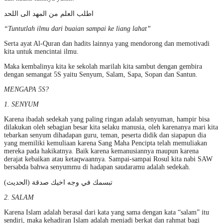
اطلب العلم من المهد الى اللحد
“Tuntutlah ilmu dari buaian sampai ke liang lahat”
Serta ayat Al-Quran dan hadits lainnya yang mendorong dan memotivadi
kita untuk mencintai ilmu.
Maka kembalinya kita ke sekolah marilah kita sambut dengan gembira
dengan semangat 5S yaitu Senyum, Salam, Sapa, Sopan dan Santun.
MENGAPA 5S?
1. SENYUM
Karena ibadah sedekah yang paling ringan adalah senyuman, hampir bisa
dilakukan oleh sebagian besar kita selaku manusia, oleh karenanya mari kita
tebarkan senyum dihadapan guru, teman, peserta didik dan siapapun dia
yang memiliki kemuliaan karena Sang Maha Pencipta telah memuliakan
mereka pada hakikatnya. Baik karena kemanusiannya maupun karena
derajat kebaikan atau ketaqwaannya. Sampai-sampai Rosul kita nabi SAW
bersabda bahwa senyummu di hadapan saudaramu adalah sedekah.
تبسمك في وجه اخيك صدقة (الحديث)
2. SALAM
Karena Islam adalah berasal dari kata yang sama dengan kata “salam” itu
sendiri, maka kehadiran Islam adalah menjadi berkat dan rahmat bagi