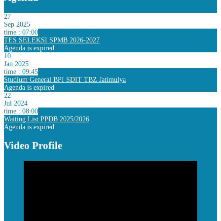
27
Sep 2025
time : 07:00
TES SELEKSI SPMB 2026-2027
Agenda is expired
10
Jan 2025
time : 09:45
Studium General BPI SDIT TBZ Jatimulya
Agenda is expired
22
Jul 2024
time : 08:00
Waiting List PPDB 2025/2026
Agenda is expired
Video Profile