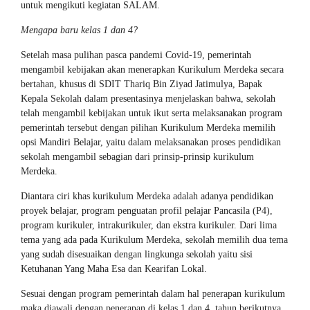
untuk mengikuti kegiatan SALAM.
Mengapa baru kelas 1 dan 4?
Setelah masa pulihan pasca pandemi Covid-19, pemerintah
mengambil kebijakan akan menerapkan Kurikulum Merdeka secara
bertahan, khusus di SDIT Thariq Bin Ziyad Jatimulya, Bapak
Kepala Sekolah dalam presentasinya menjelaskan bahwa, sekolah
telah mengambil kebijakan untuk ikut serta melaksanakan program
pemerintah tersebut dengan pilihan Kurikulum Merdeka memilih
opsi Mandiri Belajar, yaitu dalam melaksanakan proses pendidikan
sekolah mengambil sebagian dari prinsip-prinsip kurikulum
Merdeka.
Diantara ciri khas kurikulum Merdeka adalah adanya pendidikan
proyek belajar, program penguatan profil pelajar Pancasila (P4),
program kurikuler, intrakurikuler, dan ekstra kurikuler. Dari lima
tema yang ada pada Kurikulum Merdeka, sekolah memilih dua tema
yang sudah disesuaikan dengan lingkunga sekolah yaitu sisi
Ketuhanan Yang Maha Esa dan Kearifan Lokal.
Sesuai dengan program pemerintah dalam hal penerapan kurikulum
maka diawali dengan penerapan di kelas 1 dan 4, tahun berikutnya